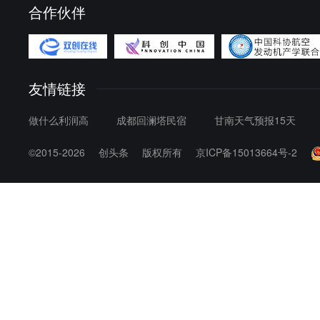
合作伙伴
宁夏：
银川市
吴忠市
石嘴山
青海：
西宁市
海东市
海西蒙
玉树藏族自治州
果洛藏
西藏：
拉萨市
日喀则市
林芝
友情链接
做什么利润高
成都回澜塔民宿
甘南天气预报15天
©2015-2026
创头条
版权所有
京ICP备15013664号-2