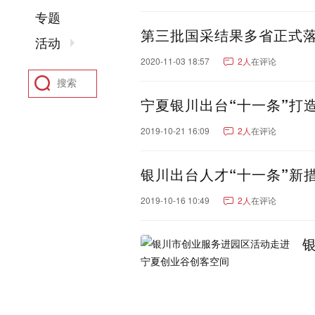
聊城市
东营市
菏泽市
专题
河南：
郑州市
洛阳市
新乡市
第三批国采结果多省正式
活动
驻马店市
鹤壁市
开封
2020-11-03 18:57
2人
在评论
四川：
成都市
绵阳市
南充市
凉山彝族自治州
广元市
宁夏银川出台“十一条”打
阿坝藏族羌族自治州
甘
2019-10-21 16:09
2人
在评论
湖北：
武汉市
襄阳市
宜昌市
黄石市
恩施土家族苗族
银川出台人才“十一条”新
陕西：
西安市
咸阳市
宝鸡市
香港：
香港
2019-10-16 10:49
2人
在评论
河北：
石家庄市
保定市
沧州
张家口市
福建：
厦门市
福州市
泉州市
安徽：
合肥市
芜湖市
安庆市
亳州市
黄山市
宿州市