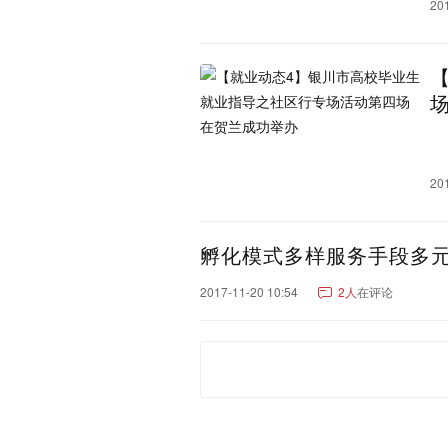
20
辽宁：
大连市
沈阳市
营口市
辽阳市
朝阳市
阜新市
湖南：
长沙市
株洲市
岳阳市
永州市
娄底市
张家界
重庆：
重庆市
重庆郊县
云南：
昆明市
红河哈尼族彝族
20
怒江傈僳族自治州
玉溪
文山壮族苗族自治州
昭
孵化模式多样服务手段多
新疆：
乌鲁木齐市
巴音郭楞蒙
阿克苏地区
昌吉回族自
2017-11-20 10:54
2人
在评论
吐鲁番市
克拉玛依市
可克达拉市
铁门关市
江西：
南昌市
宜春市
九江市
鹰潭市
吉林：
长春市
延边朝鲜族自治