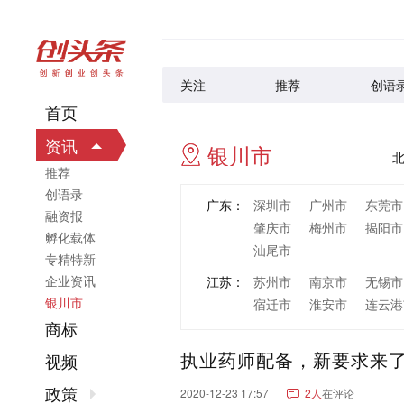
关注
推荐
创语
首页
资讯
银川市
推荐
创语录
广东：
深圳市
广州市
东莞市
融资报
肇庆市
梅州市
揭阳市
孵化载体
汕尾市
专精特新
企业资讯
江苏：
苏州市
南京市
无锡市
银川市
宿迁市
淮安市
连云港
商标
浙江：
杭州市
宁波市
温州市
执业药师配备，新要求来
丽水市
视频
山东：
青岛市
济南市
烟台市
政策
2020-12-23 17:57
2人
在评论