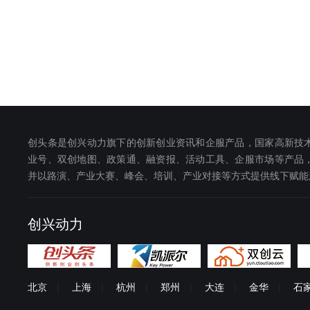
广西：
南宁市
桂林市
柳州市
钦州市
来宾市
崇左市
海南：
海口市
三亚市
澄迈县
乐东黎族自治县
东方市
琼中黎族苗族自治县
昌
山西：
太原市
临汾市
运城市
大同市
创头条是创兴动力旗下的创新创业资讯和企服产品，国家高新技
黑龙江：
哈尔滨市
牡丹江市
大
业号、双创地图、政策通、融资报、活动工具、企服市场等产品
并以路演、产业大赛、峰会、培训、产业对接等方式提供线下赋能
双鸭山市
伊春市
鸡西
内蒙古：
呼和浩特市
鄂尔多斯市
巴彦淖尔市
乌兰察布市
创兴动力
贵州：
贵阳市
遵义市
毕节市
黔西南布依族苗族自治州
甘肃：
兰州市
张掖市
天水市
北京
|
上海
|
杭州
|
郑州
|
大连
|
金华
|
石
甘南藏族自治州
金昌市