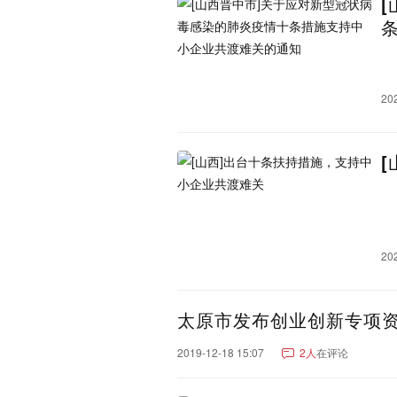
广西：
南宁市
桂林市
柳州市
钦州市
来宾市
崇左市
海南：
海口市
三亚市
澄迈县
乐东黎族自治县
东方市
20
琼中黎族苗族自治县
昌
山西：
太原市
临汾市
运城市
大同市
黑龙江：
哈尔滨市
牡丹江市
大
双鸭山市
伊春市
鸡西
内蒙古：
呼和浩特市
鄂尔多斯市
20
巴彦淖尔市
乌兰察布市
贵州：
贵阳市
遵义市
毕节市
太原市发布创业创新专项
黔西南布依族苗族自治州
2019-12-18 15:07
2人
在评论
甘肃：
兰州市
张掖市
天水市
甘南藏族自治州
金昌市