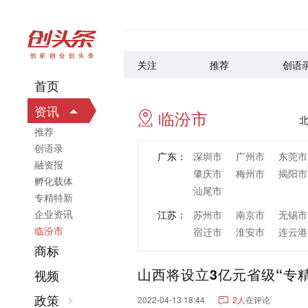
关注
推荐
创语
首页
资讯
临汾市
推荐
创语录
广东：
深圳市
广州市
东莞市
融资报
肇庆市
梅州市
揭阳市
孵化载体
汕尾市
专精特新
企业资讯
江苏：
苏州市
南京市
无锡市
临汾市
宿迁市
淮安市
连云港
商标
浙江：
杭州市
宁波市
温州市
山西将设立3亿元省级“专
丽水市
视频
山东：
青岛市
济南市
烟台市
政策
2022-04-13 18:44
2人
在评论