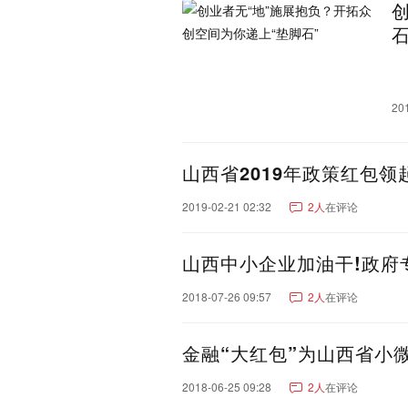
宁夏：
银川市
吴忠市
石嘴山
石
青海：
西宁市
海东市
海西蒙
玉树藏族自治州
果洛藏
西藏：
拉萨市
日喀则市
林芝
20
山西省2019年政策红包
2019-02-21 02:32
2人
在评论
山西中小企业加油干!政府
2018-07-26 09:57
2人
在评论
金融“大红包”为山西省小微
2018-06-25 09:28
2人
在评论