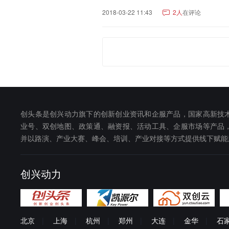
2018-03-22 11:43
2人
在评论
创头条是创兴动力旗下的创新创业资讯和企服产品，国家高新技
业号、双创地图、政策通、融资报、活动工具、企服市场等产品
并以路演、产业大赛、峰会、培训、产业对接等方式提供线下赋能
创兴动力
北京
|
上海
|
杭州
|
郑州
|
大连
|
金华
|
石