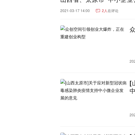
辽宁：
大连市
沈阳市
营口市
2021-03-17 14:00
2人
在评论
辽阳市
朝阳市
阜新市
湖南：
长沙市
株洲市
岳阳市
永州市
娄底市
张家界
重庆：
重庆市
重庆郊县
云南：
昆明市
红河哈尼族彝族
20
怒江傈僳族自治州
玉溪
文山壮族苗族自治州
昭
新疆：
乌鲁木齐市
巴音郭楞蒙
阿克苏地区
昌吉回族自
吐鲁番市
克拉玛依市
可克达拉市
铁门关市
江西：
南昌市
宜春市
九江市
20
鹰潭市
吉林：
长春市
延边朝鲜族自治