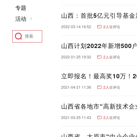
聊城市
东营市
菏泽市
专题
河南：
郑州市
洛阳市
新乡市
山西：首批5亿元引导基金
活动
驻马店市
鹤壁市
开封
2022-03-14 16:52
2人
在评论
四川：
成都市
绵阳市
南充市
凉山彝族自治州
广元市
山西计划2022年新增500
阿坝藏族羌族自治州
甘
2022-01-25 19:32
2人
在评论
湖北：
武汉市
襄阳市
宜昌市
黄石市
恩施土家族苗族
立即报名！最高奖10万！
陕西：
西安市
咸阳市
宝鸡市
香港：
香港
2021-04-21 11:36
2人
在评论
河北：
石家庄市
保定市
沧州
山西省各地市“高新技术企
张家口市
福建：
厦门市
福州市
泉州市
2021-03-25 11:43
2人
在评论
安徽：
合肥市
芜湖市
安庆市
亳州市
黄山市
宿州市
山西省、太原市“中小企业