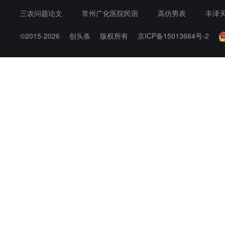
三农问题论文
常州广化医院民宿
高仿男表
丰泽天
©2015-2026
创头条
版权所有
京ICP备15013664号-2