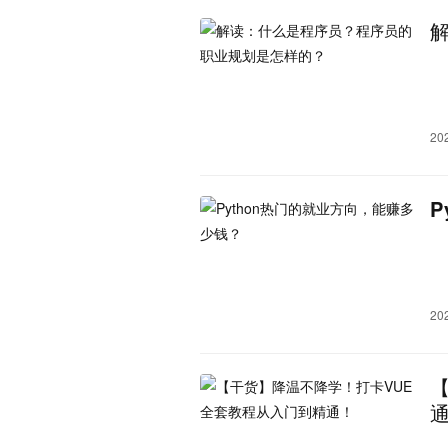
广西：
南宁市
桂林市
柳州市
钦州市
来宾市
崇左市
海南：
海口市
三亚市
澄迈县
乐东黎族自治县
东方市
琼中黎族苗族自治县
昌
20
山西：
太原市
临汾市
运城市
大同市
黑龙江：
哈尔滨市
牡丹江市
大
双鸭山市
伊春市
鸡西
内蒙古：
呼和浩特市
鄂尔多斯市
巴彦淖尔市
乌兰察布市
20
贵州：
贵阳市
遵义市
毕节市
黔西南布依族苗族自治州
甘肃：
兰州市
张掖市
天水市
甘南藏族自治州
金昌市