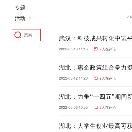
聊城市
东营市
菏泽市
专题
河南：
郑州市
洛阳市
新乡市
活动
20
驻马店市
鹤壁市
开封
四川：
成都市
绵阳市
南充市
武汉：科技成果转化中试平
凉山彝族自治州
广元市
阿坝藏族羌族自治州
甘
2022-05-13 11:15
2人
在评论
湖北：
武汉市
襄阳市
宜昌市
黄石市
恩施土家族苗族
湖北：惠企政策组合拳力挺
陕西：
西安市
咸阳市
宝鸡市
2022-05-12 11:20
2人
在评论
香港：
香港
河北：
石家庄市
保定市
沧州
湖北：力争“十四五”期间新
张家口市
2022-05-06 10:55
2人
在评论
福建：
厦门市
福州市
泉州市
安徽：
合肥市
芜湖市
安庆市
湖北：大学生创业最高可获
亳州市
黄山市
宿州市