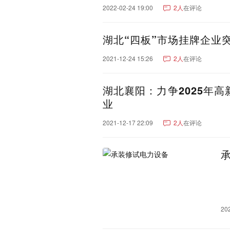
2022-02-24 19:00
2人
在评论
辽宁：
大连市
沈阳市
营口市
辽阳市
朝阳市
阜新市
湖北“四板”市场挂牌企业突
湖南：
长沙市
株洲市
岳阳市
永州市
娄底市
张家界
2021-12-24 15:26
2人
在评论
重庆：
重庆市
重庆郊县
湖北襄阳：力争2025年高
云南：
昆明市
红河哈尼族彝族
业
怒江傈僳族自治州
玉溪
文山壮族苗族自治州
昭
2021-12-17 22:09
2人
在评论
新疆：
乌鲁木齐市
巴音郭楞蒙
阿克苏地区
昌吉回族自
吐鲁番市
克拉玛依市
可克达拉市
铁门关市
江西：
南昌市
宜春市
九江市
鹰潭市
20
吉林：
长春市
延边朝鲜族自治