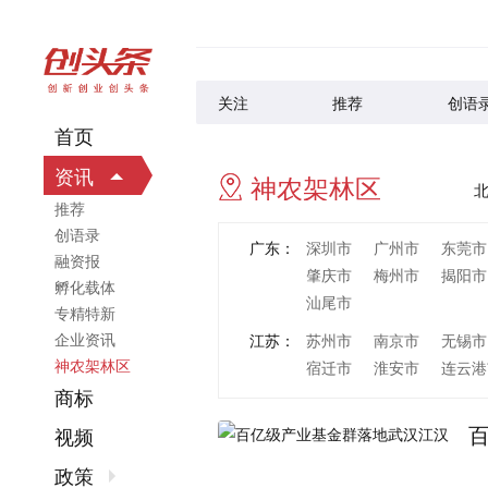
关注
推荐
创语
首页
资讯
神农架林区
推荐
创语录
广东：
深圳市
广州市
东莞市
融资报
肇庆市
梅州市
揭阳市
孵化载体
汕尾市
专精特新
企业资讯
江苏：
苏州市
南京市
无锡市
神农架林区
宿迁市
淮安市
连云港
商标
浙江：
杭州市
宁波市
温州市
丽水市
视频
山东：
青岛市
济南市
烟台市
政策