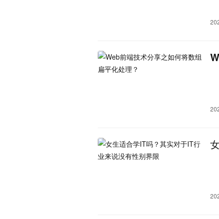
宁夏：
银川市
吴忠市
石嘴山
20
青海：
西宁市
海东市
海西蒙
玉树藏族自治州
果洛藏
西藏：
拉萨市
日喀则市
林芝
20
20