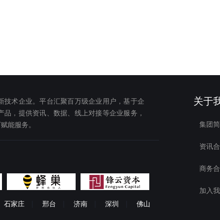
柳州市
贵港市
百色市
玉林市
防城港市
北海市
河池市
崇左市
贺州市
澄迈县
儋州市
琼海市
陵水黎族自治县
万宁市
文昌市
定安
方市
屯昌县
临高县
白沙黎族自治县
五指山市
保亭黎族苗族
昌江黎族自治县
三沙市
运城市
晋中市
吕梁市
忻州市
晋城市
阳泉市
朔州市
长
关于
新技术企业。平台汇聚百万级企业用户，基于企
大庆市
绥化市
佳木斯市
齐齐哈尔市
黑河市
鹤岗市
七
产品，提供资讯、数据、线上对接等企业服务，
集团简
下赋能服务。
鸡西市
大兴安岭地区
斯市
包头市
赤峰市
通辽市
呼伦贝尔市
锡林郭勒盟
兴安
资讯合
布市
乌海市
阿拉善盟
商务合
毕节市
黔东南苗族侗族自治州
铜仁市
六盘水市
安顺市
治州
黔南布依族苗族自治州
加入我
天水市
白银市
定西市
酒泉市
庆阳市
武威市
临夏回族自治
石家庄
|
邢台
|
济南
|
深圳
|
佛山
昌市
嘉峪关
平凉市
陇南市