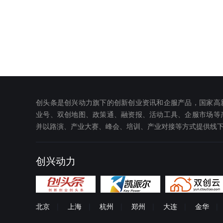
广西：
南宁市
桂林市
钦州市
来宾市
海南：
海口市
三亚市
乐东黎族自治县
东
琼中黎族苗族自治县
山西：
太原市
临汾市
大同市
创头条是创兴动力旗下的创新创业资讯和企服产品，国家高
黑龙江：
哈尔滨市
牡丹江市
业号、双创地图、政策通、融资报、活动工具、企服市场等
并以路演、产业大赛、峰会、培训、产业对接等方式提供线
双鸭山市
伊春市
内蒙古：
呼和浩特市
鄂尔多
巴彦淖尔市
乌兰察
创兴动力
贵州：
贵阳市
遵义市
黔西南布依族苗族自
甘肃：
兰州市
张掖市
北京
|
上海
|
杭州
|
郑州
|
大连
|
金华
|
甘南藏族自治州
金