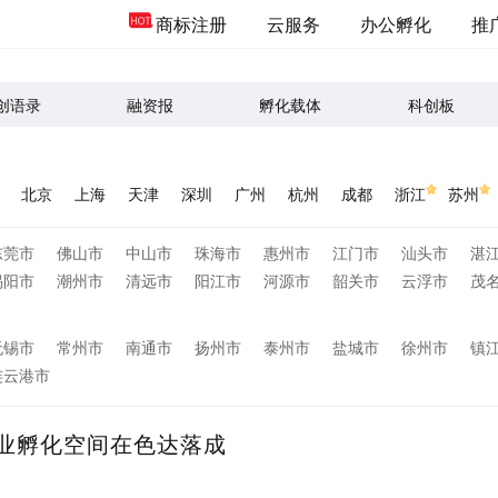
商标注册
云服务
办公孵化
推
创语录
融资报
孵化载体
科创板
北京
上海
天津
深圳
广州
杭州
成都
浙江
苏州
东莞市
佛山市
中山市
珠海市
惠州市
江门市
汕头市
湛
揭阳市
潮州市
清远市
阳江市
河源市
韶关市
云浮市
茂
无锡市
常州市
南通市
扬州市
泰州市
盐城市
徐州市
镇
连云港市
温州市
金华市
嘉兴市
台州市
湖州市
绍兴市
衢州市
舟
业孵化空间在色达落成
烟台市
潍坊市
淄博市
临沂市
威海市
泰安市
济宁市
德