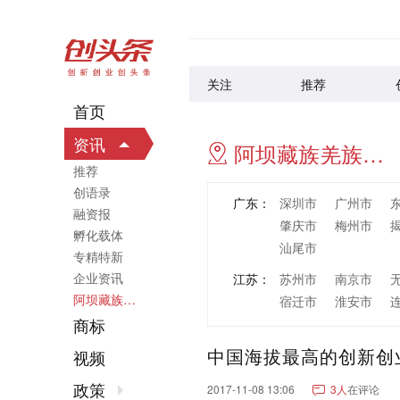
关注
推荐
首页
资讯
阿坝藏族羌族自治州
推荐
创语录
广东：
深圳市
广州市
融资报
肇庆市
梅州市
孵化载体
汕尾市
专精特新
企业资讯
江苏：
苏州市
南京市
阿坝藏族羌族自治州
宿迁市
淮安市
商标
浙江：
杭州市
宁波市
中国海拔最高的创新创
丽水市
视频
山东：
青岛市
济南市
政策
2017-11-08 13:06
3人
在评论