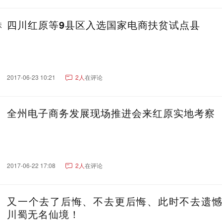
菏泽市
枣庄市
滨州市
日照市
莱芜市
新乡市
许昌市
安阳市
焦作市
南阳市
周口市
平顶山市
四川红原等9县区入选国家电商扶贫试点县
开封市
濮阳市
信阳市
三门峡市
济源市
漯河市
南充市
泸州市
德阳市
自贡市
乐山市
宜宾市
达州市
遂
元市
广安市
眉山市
内江市
巴中市
雅安市
资阳市
攀枝
甘孜藏族自治州
2017-06-23 10:21
2人
在评论
宜昌市
十堰市
荆州市
孝感市
咸宁市
黄冈市
随州市
荆
苗族自治州
鄂州市
仙桃市
天门市
潜江市
神农架林区
全州电子商务发展现场推进会来红原实地考察
宝鸡市
榆林市
渭南市
汉中市
延安市
安康市
商洛市
铜
沧州市
廊坊市
唐山市
衡水市
邯郸市
秦皇岛市
邢台市
2017-06-22 17:08
2人
在评论
泉州市
漳州市
宁德市
莆田市
南平市
龙岩市
三明市
又一个去了后悔、不去更后悔、此时不去遗
安庆市
滁州市
阜阳市
马鞍山市
宣城市
蚌埠市
六安市
川蜀无名仙境！
宿州市
池州市
淮北市
铜陵市