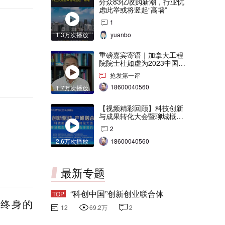
分众83亿收购新潮，行业忧
虑此举或将竖起“高墙”
商丘市
1
1.3万次播放
yuanbo
宁市
重磅嘉宾寄语｜加拿大工程
院院士杜如虚为2023中国创
花市
交会打Call！
抢发第一评
18600040560
1.7万次播放
门市
【视频精彩回顾】科技创新
与成果转化大会暨聊城概念
验证中心合作签约仪式
川市
2
2.6万次播放
18600040560
承德市
最新专题
“科创中国”创新创业联合体
TOP
憾终身的
淮南市
12
69.2万
2