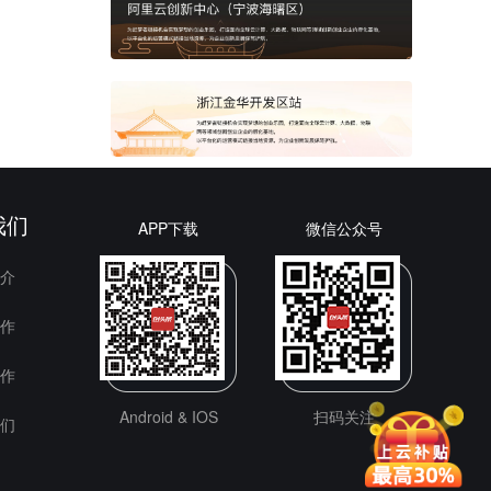
梧州市
县
自治县
治市
我们
APP下载
微信公众号
台河市
介
盟
作
作
Android & IOS
扫码关注
们
州