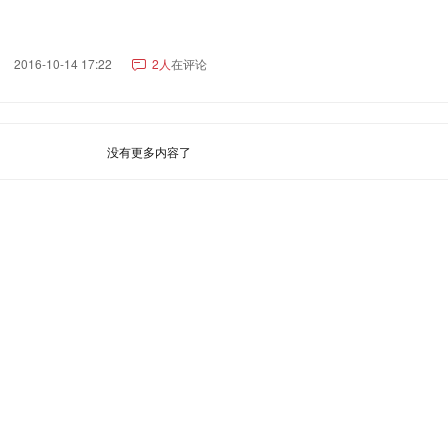
营口市
丹东市
锦州市
抚顺市
鞍山市
葫芦岛市
铁岭市
阜新市
本溪市
2016-10-14 17:22
2人
在评论
岳阳市
常德市
湘潭市
衡阳市
郴州市
怀化市
益阳市
邵
张家界市
湘西土家族苗族自治州
没有更多内容了
彝族自治州
西双版纳傣族自治州
曲靖市
大理白族自治州
玉溪市
德宏傣族景颇族自治州
楚雄彝族自治州
丽江市
昭通市
普洱市
临沧市
迪庆藏族自治州
保山市
楞蒙古自治州
伊犁哈萨克自治州
克孜勒苏柯尔克孜自治州
喀什
族自治州
塔城地区
和田地区
石河子市
博尔塔拉蒙古自治州
市
阿勒泰地区
哈密市
五家渠市
图木舒克市
阿拉尔市
北
市
双河市
昆玉市
九江市
赣州市
上饶市
吉安市
抚州市
新余市
萍乡市
景
自治州
吉林市
通化市
松原市
四平市
辽源市
白山市
白