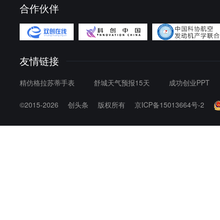
合作伙伴
宁夏：
银川市
吴忠市
石嘴山
青海：
西宁市
海东市
海西蒙
玉树藏族自治州
果洛藏
西藏：
拉萨市
日喀则市
林芝
友情链接
精仿格拉苏蒂手表
舒城天气预报15天
成功创业PPT
©2015-2026
创头条
版权所有
京ICP备15013664号-2