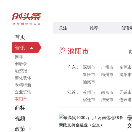
关注
推荐
创语
首页
资讯
濮阳市
推荐
创语录
广东：
深圳市
广州市
东莞市
融资报
肇庆市
梅州市
揭阳市
孵化载体
汕尾市
专精特新
企业资讯
江苏：
苏州市
南京市
无锡市
濮阳市
宿迁市
淮安市
连云港
商标
浙江：
杭州市
宁波市
温州市
丽水市
视频
山东：
青岛市
济南市
烟台市
政策