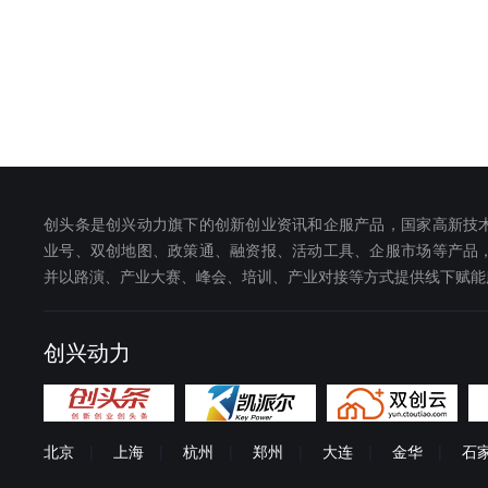
广西：
南宁市
桂林市
柳州市
钦州市
来宾市
崇左市
海南：
海口市
三亚市
澄迈县
乐东黎族自治县
东方市
琼中黎族苗族自治县
昌
山西：
太原市
临汾市
运城市
大同市
创头条是创兴动力旗下的创新创业资讯和企服产品，国家高新技
黑龙江：
哈尔滨市
牡丹江市
大
业号、双创地图、政策通、融资报、活动工具、企服市场等产品
并以路演、产业大赛、峰会、培训、产业对接等方式提供线下赋能
双鸭山市
伊春市
鸡西
内蒙古：
呼和浩特市
鄂尔多斯市
巴彦淖尔市
乌兰察布市
创兴动力
贵州：
贵阳市
遵义市
毕节市
黔西南布依族苗族自治州
甘肃：
兰州市
张掖市
天水市
北京
|
上海
|
杭州
|
郑州
|
大连
|
金华
|
石
甘南藏族自治州
金昌市