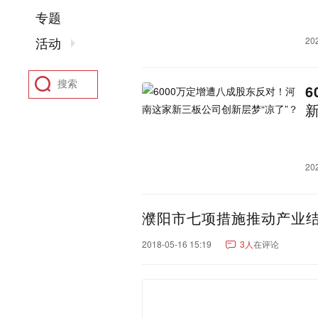
聊城市
东营市
菏泽市
专题
河南：
郑州市
洛阳市
新乡市
活动
20
驻马店市
鹤壁市
开封
四川：
成都市
绵阳市
南充市
凉山彝族自治州
广元市
阿坝藏族羌族自治州
甘
湖北：
武汉市
襄阳市
宜昌市
黄石市
恩施土家族苗族
20
陕西：
西安市
咸阳市
宝鸡市
香港：
香港
濮阳市七项措施推动产业
河北：
石家庄市
保定市
沧州
张家口市
2018-05-16 15:19
3人
在评论
福建：
厦门市
福州市
泉州市
安徽：
合肥市
芜湖市
安庆市
亳州市
黄山市
宿州市