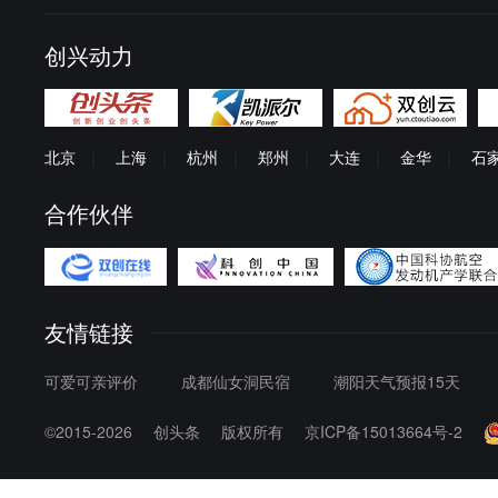
创兴动力
北京
|
上海
|
杭州
|
郑州
|
大连
|
金华
|
石
合作伙伴
友情链接
可爱可亲评价
成都仙女洞民宿
潮阳天气预报15天
©2015-2026
创头条
版权所有
京ICP备15013664号-2