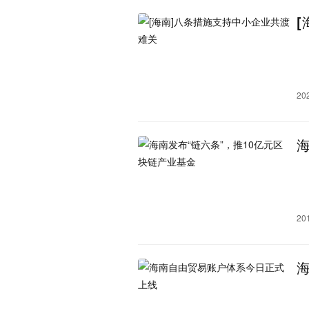
宁夏：
银川市
吴忠市
石嘴山
青海：
西宁市
海东市
海西蒙
玉树藏族自治州
果洛藏
西藏：
拉萨市
日喀则市
林芝
20
20