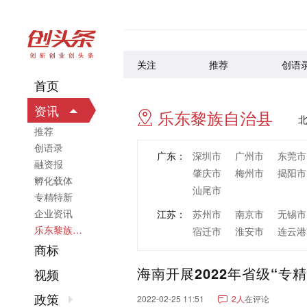
关注
推荐
创语
首页
资讯
乐东黎族自治县
推荐
创语录
广东：
深圳市
广州市
东莞市
融资报
肇庆市
梅州市
揭阳市
孵化载体
汕尾市
专精特新
企业资讯
江苏：
苏州市
南京市
无锡市
乐东黎族自治县
宿迁市
淮安市
连云港
商标
浙江：
杭州市
宁波市
温州市
海南开展2022年省级“专精
丽水市
视频
山东：
青岛市
济南市
烟台市
政策
2022-02-25 11:51
2人
在评论