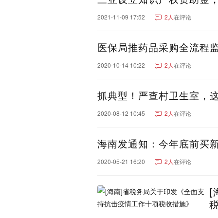
辽宁：
大连市
沈阳市
营口市
2021-11-09 17:52
2人
在评论
辽阳市
朝阳市
阜新市
湖南：
长沙市
株洲市
岳阳市
医保局推药品采购全流程监
永州市
娄底市
张家界
2020-10-14 10:22
2人
在评论
重庆：
重庆市
重庆郊县
云南：
昆明市
红河哈尼族彝族
抓典型！严查村卫生室，
怒江傈僳族自治州
玉溪
文山壮族苗族自治州
昭
2020-08-12 10:45
2人
在评论
新疆：
乌鲁木齐市
巴音郭楞蒙
海南发通知：今年底前买新
阿克苏地区
昌吉回族自
吐鲁番市
克拉玛依市
2020-05-21 16:20
2人
在评论
可克达拉市
铁门关市
江西：
南昌市
宜春市
九江市
鹰潭市
吉林：
长春市
延边朝鲜族自治