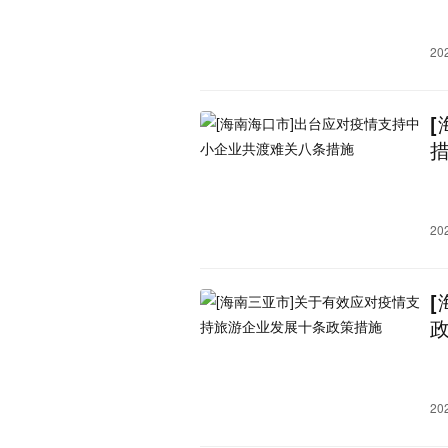
广西：
南宁市
桂林市
柳州市
钦州市
来宾市
崇左市
20
海南：
海口市
三亚市
澄迈县
乐东黎族自治县
东方市
琼中黎族苗族自治县
昌
山西：
太原市
临汾市
运城市
大同市
黑龙江：
哈尔滨市
牡丹江市
大
20
双鸭山市
伊春市
鸡西
内蒙古：
呼和浩特市
鄂尔多斯市
巴彦淖尔市
乌兰察布市
贵州：
贵阳市
遵义市
毕节市
黔西南布依族苗族自治州
甘肃：
兰州市
张掖市
天水市
20
甘南藏族自治州
金昌市