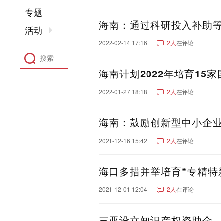
聊城市
东营市
菏泽市
专题
河南：
郑州市
洛阳市
新乡市
海南：通过科研投入补助
活动
驻马店市
鹤壁市
开封
2022-02-14 17:16
2人
在评论
四川：
成都市
绵阳市
南充市
凉山彝族自治州
广元市
海南计划2022年培育15
阿坝藏族羌族自治州
甘
2022-01-27 18:18
2人
在评论
湖北：
武汉市
襄阳市
宜昌市
黄石市
恩施土家族苗族
海南：鼓励创新型中小企
陕西：
西安市
咸阳市
宝鸡市
香港：
香港
2021-12-16 15:42
2人
在评论
河北：
石家庄市
保定市
沧州
海口多措并举培育“专精特
张家口市
福建：
厦门市
福州市
泉州市
2021-12-01 12:04
2人
在评论
安徽：
合肥市
芜湖市
安庆市
亳州市
黄山市
宿州市
三亚设立知识产权资助金，