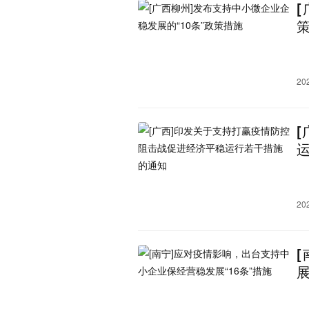
宁夏：
银川市
吴忠市
石嘴山
青海：
西宁市
海东市
海西蒙
玉树藏族自治州
果洛藏
西藏：
拉萨市
日喀则市
林芝
20
20
展