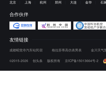
北京
|
上海
|
杭州
|
郑州
|
大连
|
金华
|
石
合作伙伴
友情链接
成都昭觉寺汽车站民宿
格拉苏蒂高仿表男表
金川天气预
©2015-2026
创头条
版权所有
京ICP备15013664号-2