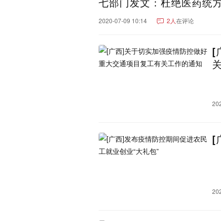
七部门发文：杜绝医药统
广西：
南宁市
桂林市
柳州市
2020-07-09 10:14
2人
在评论
钦州市
来宾市
崇左市
海南：
海口市
三亚市
澄迈县
乐东黎族自治县
东方市
琼中黎族苗族自治县
昌
山西：
太原市
临汾市
运城市
大同市
20
黑龙江：
哈尔滨市
牡丹江市
大
双鸭山市
伊春市
鸡西
内蒙古：
呼和浩特市
鄂尔多斯市
巴彦淖尔市
乌兰察布市
贵州：
贵阳市
遵义市
毕节市
黔西南布依族苗族自治州
20
甘肃：
兰州市
张掖市
天水市
甘南藏族自治州
金昌市