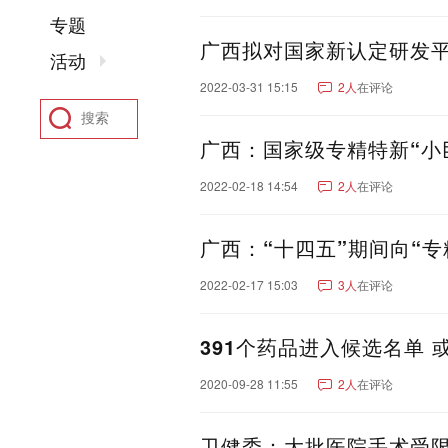
聊城市
东营市
菏泽市
专题
河南：
郑州市
洛阳市
新乡市
广西拟对国家新认定研发平
活动
驻马店市
鹤壁市
开封
2022-03-31 15:15
2人
在评论
四川：
成都市
绵阳市
南充市
凉山彝族自治州
广元市
广西：国家级专精特新“小
阿坝藏族羌族自治州
甘
2022-02-18 14:54
2人
在评论
湖北：
武汉市
襄阳市
宜昌市
黄石市
恩施土家族苗族
广西：“十四五”期间向“专
陕西：
西安市
咸阳市
宝鸡市
香港：
香港
2022-02-17 15:03
3人
在评论
河北：
石家庄市
保定市
沧州
391个药品进入候选名单 
张家口市
福建：
厦门市
福州市
泉州市
2020-09-28 11:55
2人
在评论
安徽：
合肥市
芜湖市
安庆市
亳州市
黄山市
宿州市
卫健委：大批医院手术受