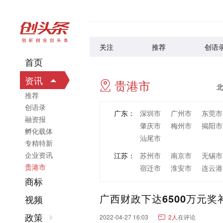
关注
推荐
创语
首页
资讯
贵港市
推荐
创语录
广东：
深圳市
广州市
东莞市
融资报
肇庆市
梅州市
揭阳市
孵化载体
汕尾市
专精特新
企业资讯
江苏：
苏州市
南京市
无锡市
贵港市
宿迁市
淮安市
连云港
商标
浙江：
杭州市
宁波市
温州市
广西财政下达6500万元奖
丽水市
视频
山东：
青岛市
济南市
烟台市
政策
2022-04-27 16:03
2人
在评论