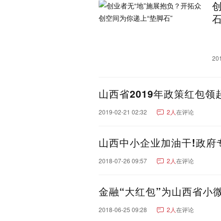
宁夏：
银川市
吴忠市
石嘴山
石
青海：
西宁市
海东市
海西蒙
玉树藏族自治州
果洛藏
西藏：
拉萨市
日喀则市
林芝
20
山西省2019年政策红包
2019-02-21 02:32
2人
在评论
山西中小企业加油干!政府
2018-07-26 09:57
2人
在评论
金融“大红包”为山西省小微
2018-06-25 09:28
2人
在评论