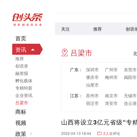
关注
推荐
创语
首页
资讯
吕梁市
推荐
创语录
广东：
深圳市
广州市
东莞市
融资报
肇庆市
梅州市
揭阳市
孵化载体
汕尾市
专精特新
企业资讯
江苏：
苏州市
南京市
无锡市
吕梁市
宿迁市
淮安市
连云港
商标
浙江：
杭州市
宁波市
温州市
山西将设立3亿元省级“专
丽水市
视频
山东：
青岛市
济南市
烟台市
政策
2022-04-13 18:44
2人
在评论