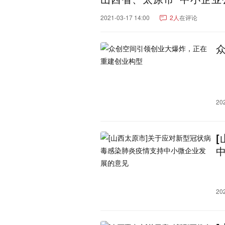
辽宁：
大连市
沈阳市
营口市
2021-03-17 14:00
2人
在评论
辽阳市
朝阳市
阜新市
湖南：
长沙市
株洲市
岳阳市
永州市
娄底市
张家界
重庆：
重庆市
重庆郊县
云南：
昆明市
红河哈尼族彝族
20
怒江傈僳族自治州
玉溪
文山壮族苗族自治州
昭
新疆：
乌鲁木齐市
巴音郭楞蒙
阿克苏地区
昌吉回族自
吐鲁番市
克拉玛依市
可克达拉市
铁门关市
江西：
南昌市
宜春市
九江市
20
鹰潭市
吉林：
长春市
延边朝鲜族自治