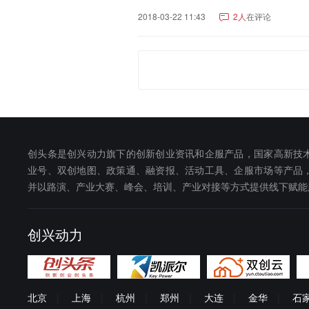
2018-03-22 11:43
2人
在评论
创头条是创兴动力旗下的创新创业资讯和企服产品，国家高新技
业号、双创地图、政策通、融资报、活动工具、企服市场等产品
并以路演、产业大赛、峰会、培训、产业对接等方式提供线下赋能
创兴动力
北京
|
上海
|
杭州
|
郑州
|
大连
|
金华
|
石