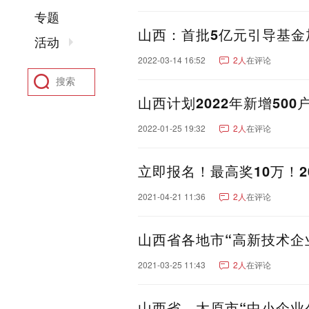
聊城市
东营市
菏泽市
专题
河南：
郑州市
洛阳市
新乡市
山西：首批5亿元引导基金
活动
驻马店市
鹤壁市
开封
2022-03-14 16:52
2人
在评论
四川：
成都市
绵阳市
南充市
凉山彝族自治州
广元市
山西计划2022年新增500
阿坝藏族羌族自治州
甘
2022-01-25 19:32
2人
在评论
湖北：
武汉市
襄阳市
宜昌市
黄石市
恩施土家族苗族
立即报名！最高奖10万！
陕西：
西安市
咸阳市
宝鸡市
香港：
香港
2021-04-21 11:36
2人
在评论
河北：
石家庄市
保定市
沧州
山西省各地市“高新技术企
张家口市
福建：
厦门市
福州市
泉州市
2021-03-25 11:43
2人
在评论
安徽：
合肥市
芜湖市
安庆市
亳州市
黄山市
宿州市
山西省、太原市“中小企业