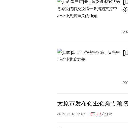
广西：
南宁市
桂林市
柳州市
钦州市
来宾市
崇左市
海南：
海口市
三亚市
澄迈县
乐东黎族自治县
东方市
20
琼中黎族苗族自治县
昌
山西：
太原市
临汾市
运城市
大同市
黑龙江：
哈尔滨市
牡丹江市
大
双鸭山市
伊春市
鸡西
内蒙古：
呼和浩特市
鄂尔多斯市
20
巴彦淖尔市
乌兰察布市
贵州：
贵阳市
遵义市
毕节市
太原市发布创业创新专项
黔西南布依族苗族自治州
2019-12-18 15:07
2人
在评论
甘肃：
兰州市
张掖市
天水市
甘南藏族自治州
金昌市