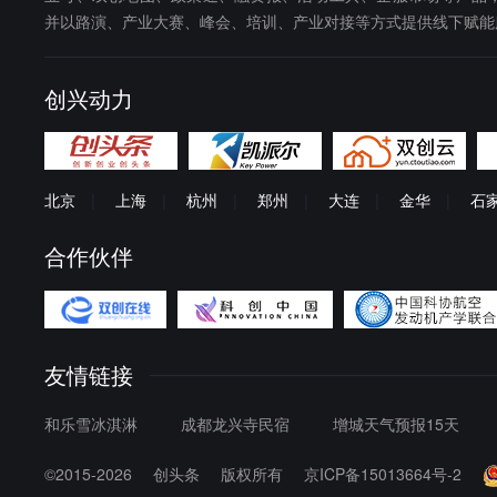
并以路演、产业大赛、峰会、培训、产业对接等方式提供线下赋能
创兴动力
北京
|
上海
|
杭州
|
郑州
|
大连
|
金华
|
石
合作伙伴
友情链接
和乐雪冰淇淋
成都龙兴寺民宿
增城天气预报15天
©2015-2026
创头条
版权所有
京ICP备15013664号-2