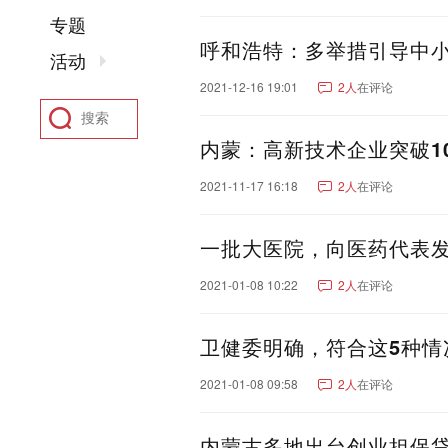
聊城市
东营市
菏泽市
专题
河南：
郑州市
洛阳市
新乡市
呼和浩特：多举措引导中小
活动
驻马店市
鹤壁市
开封
2021-12-16 19:01
2人
在评论
四川：
成都市
绵阳市
南充市
凉山彝族自治州
广元市
内蒙：高新技术企业突破10
阿坝藏族羌族自治州
甘
2021-11-17 16:18
2人
在评论
湖北：
武汉市
襄阳市
宜昌市
黄石市
恩施土家族苗族
一批大医院，向医药代表
陕西：
西安市
咸阳市
宝鸡市
香港：
香港
2021-01-08 10:22
2人
在评论
河北：
石家庄市
保定市
沧州
卫健委明确，符合这5种情
张家口市
福建：
厦门市
福州市
泉州市
2021-01-08 09:58
2人
在评论
安徽：
合肥市
芜湖市
安庆市
亳州市
黄山市
宿州市
内蒙古多地出台创业担保贷