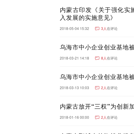
宁夏：
银川市
吴忠市
石嘴山
内蒙古印发《关于强化实
入发展的实施意见》
青海：
西宁市
海东市
海西蒙
玉树藏族自治州
果洛藏
2018-05-04 15:32
3人
在评论
西藏：
拉萨市
日喀则市
林芝
乌海市中小企业创业基地被
2018-03-21 14:18
8人
在评论
乌海市中小企业创业基地被
2018-03-13 10:03
2人
在评论
内蒙古放开“三权”为创新
2018-01-16 00:00
2人
在评论