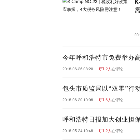
K
广西：
南宁市
桂林市
柳州市
钦州市
来宾市
崇左市
海南：
海口市
三亚市
澄迈县
乐东黎族自治县
东方市
20
琼中黎族苗族自治县
昌
山西：
太原市
临汾市
运城市
今年呼和浩特市免费举办
大同市
2018-06-26 08:20
2人
在评论
黑龙江：
哈尔滨市
牡丹江市
大
双鸭山市
伊春市
鸡西
包头市质监局以“双零”行
内蒙古：
呼和浩特市
鄂尔多斯市
巴彦淖尔市
乌兰察布市
2018-06-20 10:08
6人
在评论
贵州：
贵阳市
遵义市
毕节市
黔西南布依族苗族自治州
呼和浩特日报加大创业担
甘肃：
兰州市
张掖市
天水市
2018-05-24 10:48
2人
在评论
甘南藏族自治州
金昌市