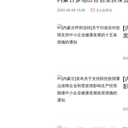
辽宁：
大连市
沈阳市
营口市
2020-06-28 13:08
2人
在评论
辽阳市
朝阳市
阜新市
湖南：
长沙市
株洲市
岳阳市
永州市
娄底市
张家界
重庆：
重庆市
重庆郊县
云南：
昆明市
红河哈尼族彝族
20
怒江傈僳族自治州
玉溪
文山壮族苗族自治州
昭
新疆：
乌鲁木齐市
巴音郭楞蒙
阿克苏地区
昌吉回族自
吐鲁番市
克拉玛依市
可克达拉市
铁门关市
江西：
南昌市
宜春市
九江市
20
鹰潭市
吉林：
长春市
延边朝鲜族自治