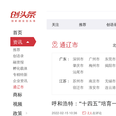
关注
推荐
创语
首页
资讯
通辽市
推荐
创语录
广东：
深圳市
广州市
东莞市
融资报
肇庆市
梅州市
揭阳市
孵化载体
汕尾市
专精特新
企业资讯
江苏：
苏州市
南京市
无锡市
通辽市
宿迁市
淮安市
连云港
商标
浙江：
杭州市
宁波市
温州市
呼和浩特：“十四五”培育一
丽水市
视频
山东：
青岛市
济南市
烟台市
政策
2022-02-15 10:36
2人
在评论