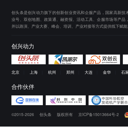
创头条是创兴动力旗下的创新创业资讯和企服产品，国家高新技
业号、双创地图、政策通、融资报、活动工具、企服市场等产品
并以路演、产业大赛、峰会、培训、产业对接等方式提供线下赋能
创兴动力
北京
|
上海
|
杭州
|
郑州
|
大连
|
金华
|
石
合作伙伴
©2015-2026
创头条
版权所有
京ICP备15013664号-2