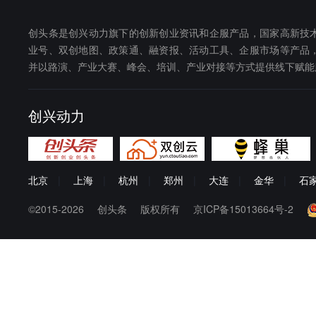
创头条是创兴动力旗下的创新创业资讯和企服产品，国家高新技
业号、双创地图、政策通、融资报、活动工具、企服市场等产品
并以路演、产业大赛、峰会、培训、产业对接等方式提供线下赋能
创兴动力
北京
|
上海
|
杭州
|
郑州
|
大连
|
金华
|
石
©2015-2026
创头条
版权所有
京ICP备15013664号-2