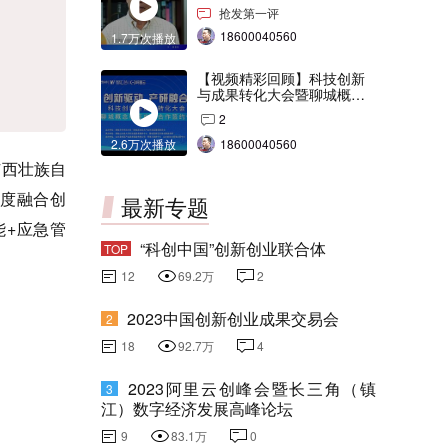
交会打Call！
抢发第一评
18600040560
1.7万次播放
【视频精彩回顾】科技创新
与成果转化大会暨聊城概念
验证中心合作签约仪式
2
2.6万次播放
18600040560
广西壮族自
度融合创
最新专题
能+应急管
“科创中国”创新创业联合体
TOP
12
69.2万
2
2023中国创新创业成果交易会
2
18
92.7万
4
2023阿里云创峰会暨长三角（镇
3
江）数字经济发展高峰论坛
9
83.1万
0