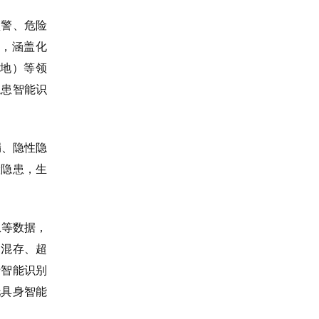
预警、危险
，涵盖化
地）等领
隐患智能识
漏、隐性隐
险隐患，生
息等数据，
品混存、超
行智能识别
托具身智能