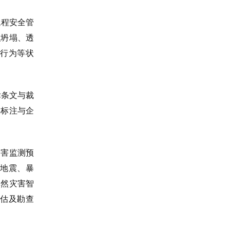
流程安全管
识坍塌、透
行为等状
律条文与裁
类标注与企
灾害监测预
地震、暴
自然灾害智
估及勘查