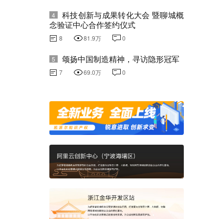
科技创新与成果转化大会 暨聊城概
4
念验证中心合作签约仪式
8
81.9万
0
颂扬中国制造精神，寻访隐形冠军
5
7
69.0万
0