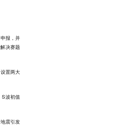
可申报，并
性解决赛题
。设置两大
、S波初值
行地震引发