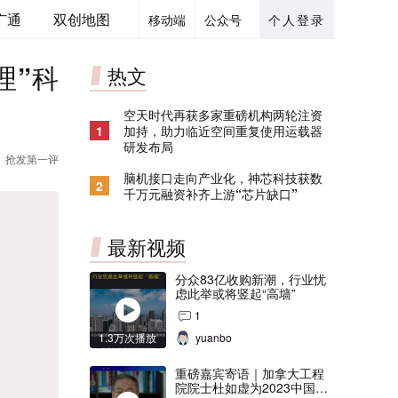
广通
双创地图
移动端
公众号
个人登录
理”科
热文
空天时代再获多家重磅机构两轮注资
1
加持，助力临近空间重复使用运载器
研发布局
抢发第一评
脑机接口走向产业化，神芯科技获数
2
千万元融资补齐上游“芯片缺口”
最新视频
分众83亿收购新潮，行业忧
虑此举或将竖起“高墙”
1
1.3万次播放
yuanbo
重磅嘉宾寄语｜加拿大工程
院院士杜如虚为2023中国创