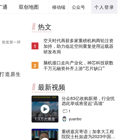
广通
双创地图
移动端
公众号
个人登录
热文
空天时代再获多家重磅机构两轮注资
抢发第一评
1
加持，助力临近空间重复使用运载器
研发布局
脑机接口走向产业化，神芯科技获数
2
千万元融资补齐上游“芯片缺口”
，打造原生
最新视频
分众83亿收购新潮，行业忧
虑此举或将竖起“高墙”
1
1.3万次播放
yuanbo
重磅嘉宾寄语｜加拿大工程
院院士杜如虚为2023中国创