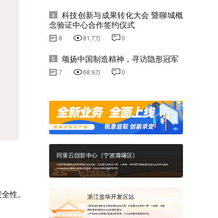
科技创新与成果转化大会 暨聊城概
4
念验证中心合作签约仪式
8
81.7万
0
颂扬中国制造精神，寻访隐形冠军
5
7
68.9万
0
安全性。