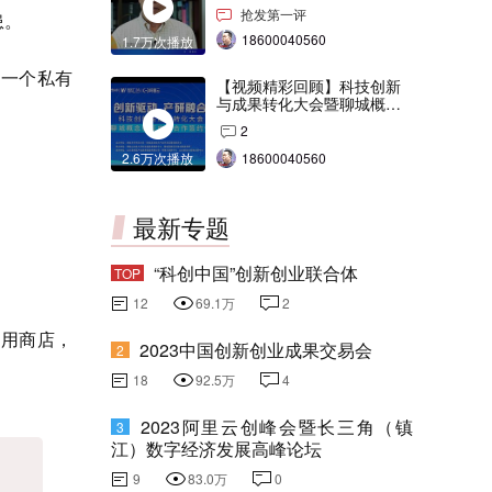
交会打Call！
抢发第一评
患。
18600040560
1.7万次播放
，一个私有
【视频精彩回顾】科技创新
与成果转化大会暨聊城概念
验证中心合作签约仪式
2
2.6万次播放
18600040560
最新专题
“科创中国”创新创业联合体
TOP
12
69.1万
2
有应用商店，
2023中国创新创业成果交易会
2
18
92.5万
4
2023阿里云创峰会暨长三角（镇
3
江）数字经济发展高峰论坛
9
83.0万
0