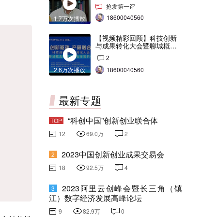
交会打Call！
抢发第一评
18600040560
1.7万次播放
【视频精彩回顾】科技创新
与成果转化大会暨聊城概念
验证中心合作签约仪式
2
2.6万次播放
18600040560
最新专题
“科创中国”创新创业联合体
TOP
12
69.0万
2
2023中国创新创业成果交易会
2
18
92.5万
4
2023阿里云创峰会暨长三角（镇
3
江）数字经济发展高峰论坛
9
82.9万
0