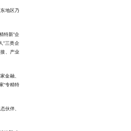
广东地区乃
精特新”企
人”三类企
对接、产业
多家金融、
家“专精特
生态伙伴、