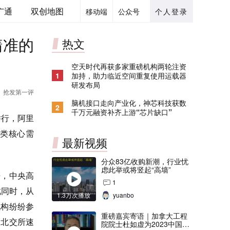
广通
双创地图
移动端
公众号
个人登录
精准的
热文
空天时代再获多家重磅机构两轮注资
1
加持，助力临近空间重复使用运载器
研发布局
抢发第一评
脑机接口走向产业化，神芯科技获数
2
千万元融资补齐上游“芯片缺口”
举行，阿里
类核心需
最新视频
分众83亿收购新潮，行业忧
虑此举或将竖起“高墙”
，中央高
1
此同时，从
1.3万次播放
yuanbo
机构纷纷参
重磅嘉宾寄语｜加拿大工程
是北交所速
院院士杜如虚为2023中国创