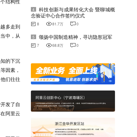
个结构性
科技创新与成果转化大会 暨聊城概
4
念验证中心合作签约仪式
8
81.7万
0
来越多走到
业当中，从
颂扬中国制造精神，寻访隐形冠军
5
7
68.8万
0
熟知的下沉
集等因素，
，他们往往
w开发了自
是在阿里云