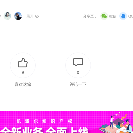
展开
分享至：
微信
Q
9
0
喜欢这篇
评论一下