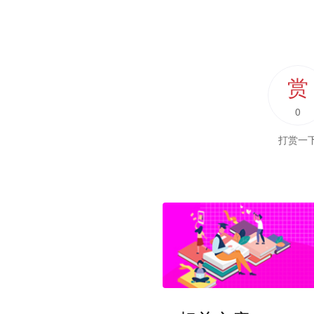
赏
0
打赏一