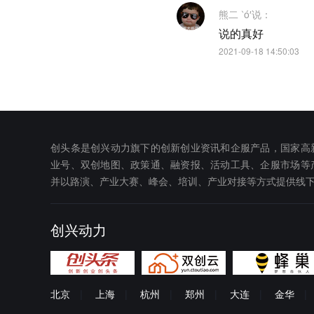
熊二 ‵ó′
说：
说的真好
2021-09-18 14:50:03
创头条是创兴动力旗下的创新创业资讯和企服产品，国家高
业号、双创地图、政策通、融资报、活动工具、企服市场等
并以路演、产业大赛、峰会、培训、产业对接等方式提供线
创兴动力
北京
|
上海
|
杭州
|
郑州
|
大连
|
金华
|