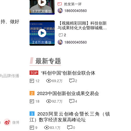
交会打Call！
抢发第一评
18600040560
1.7万次播放
支持、做好
【视频精彩回顾】科技创新
与成果转化大会暨聊城概念
验证中心合作签约仪式
2
2.6万次播放
18600040560
最新专题
“科创中国”创新创业联合体
TOP
为品牌传播
12
69.2万
2
2023中国创新创业成果交易会
2
18
92.7万
4
2023阿里云创峰会暨长三角（镇
3
江）数字经济发展高峰论坛
Q
微博
9
83.1万
0