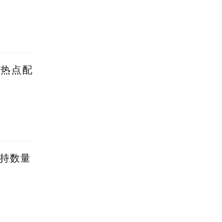
蹭热点配
减持数量