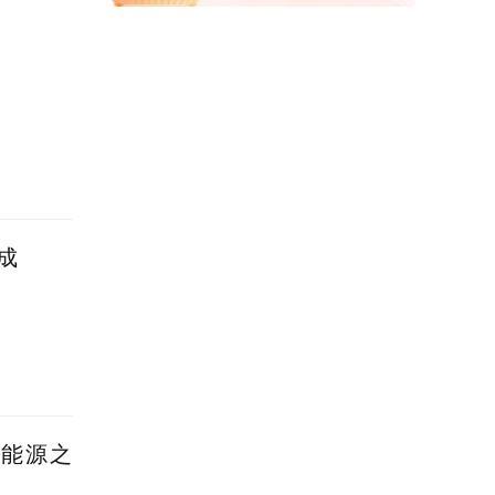
成
新能源之