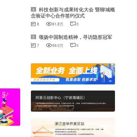
科技创新与成果转化大会 暨聊城概
4
念验证中心合作签约仪式
8
81.8万
0
颂扬中国制造精神，寻访隐形冠军
5
7
69.0万
0