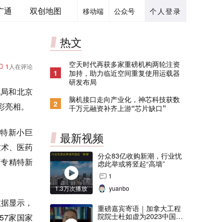
广通
双创地图
移动端
公众号
个人登录
热文
空天时代再获多家重磅机构两轮注资
1
人在评论
1
加持，助力临近空间重复使用运载器
研发布局
化局和北京
脑机接口走向产业化，神芯科技获数
2
彩亮相。
千万元融资补齐上游“芯片缺口”
精特新小巨
最新视频
技术、医药
分众83亿收购新潮，行业忧
育专精特新
虑此举或将竖起“高墙”
1
1.3万次播放
yuanbo
数据显示，
重磅嘉宾寄语｜加拿大工程
院院士杜如虚为2023中国创
57家国家