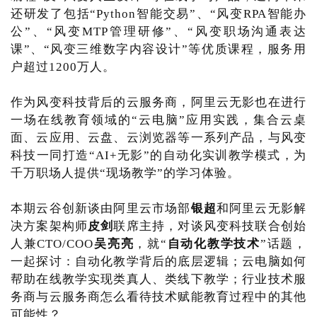
还研发了包括“Python智能交易”、“风变RPA智能办
公”、“风变MTP管理研修”、“风变职场沟通表达
课”、“风变三维数字内容设计”等优质课程，服务用
户超过1200万人。
作为风变科技背后的云服务商，阿里云无影也在进行
一场在线教育领域的“云电脑”应用实践，集合云桌
面、云应用、云盘、云浏览器等一系列产品，与风变
科技一同打造“AI+无影”的自动化实训教学模式，为
千万职场人提供“现场教学”的学习体验。
本期云谷创新谈由阿里云市场部
银超
和阿里云无影解
决方案架构师
皮剑
联席主持，对谈风变科技联合创始
人兼CTO/COO
吴亮亮
，就“
自动化教学技术
”话题，
一起探讨：自动化教学背后的底层逻辑；云电脑如何
帮助在线教学实现类真人、类线下教学；行业技术服
务商与云服务商怎么看待技术赋能教育过程中的其他
可能性？