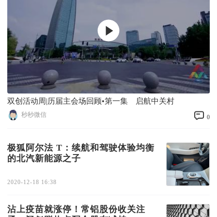
双创活动周|历届主会场回顾•第一集 启航中关村
秒秒微信
0
极狐阿尔法 T：续航和驾驶体验均衡
的北汽新能源之子
2020-12-18 16:38
沾上疫苗就涨停！常铝股份收关注