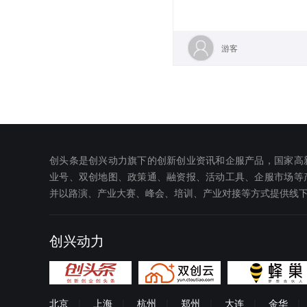
游客
创头条是创兴动力旗下的创新创业资讯和企服产品，国家高
业号、双创地图、政策通、融资报、活动工具、企服市场等
并以路演、产业大赛、峰会、培训、产业对接等方式提供线
创兴动力
北京
|
上海
|
杭州
|
郑州
|
大连
|
金华
|