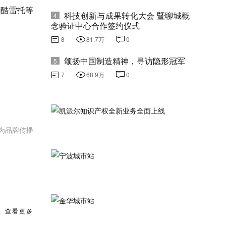
、酷雷托等
科技创新与成果转化大会 暨聊城概
4
念验证中心合作签约仪式
8
81.7万
0
颂扬中国制造精神，寻访隐形冠军
5
7
68.9万
0
为品牌传播
查看更多