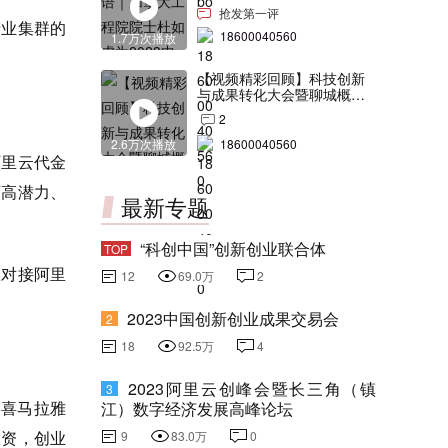
交会打Call！
抢发第一评
产业集群的
18600040560
1.7万次播放
【视频精彩回顾】科技创新
与成果转化大会暨聊城概念
验证中心合作签约仪式
2
2.6万次播放
18600040560
阿里云代金
育高潜力、
最新专题
“科创中国”创新创业联合体
TOP
效对接阿里
12
69.0万
2
2023中国创新创业成果交易会
2
18
92.5万
4
2023阿里云创峰会暨长三角（镇
3
；喜马拉雅
江）数字经济发展高峰论坛
投资，创业
9
83.0万
0