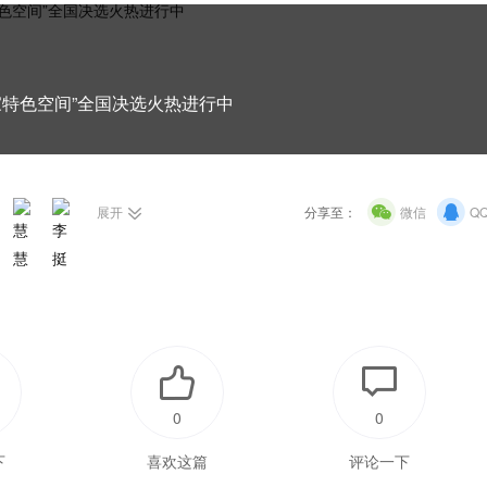
家特色空间”全国决选火热进行中
展开
分享至：
微信
Q
0
0
下
喜欢这篇
评论一下