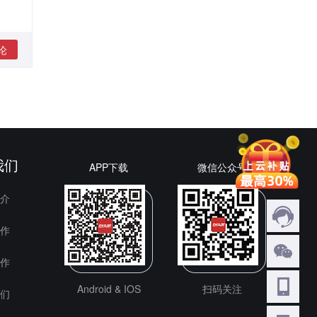
论
我们
APP下载
微信公众号
介
作
作
Android & IOS
扫码关注
们