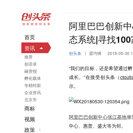
阿里巴巴创新中
态系统|寻找10
首页
资讯
|
创头条
梁均锋
2018-05-30 1
推荐
创语录
“我们的目标，还是希望通过
融资报
成长。”在接受创头条（
ctout
孵化载体
专精特新
示。
企业资讯
北京市
商标
阿里巴巴创新中心张江基地
坐
视频
中心、惠普、盛大等为邻。
政策