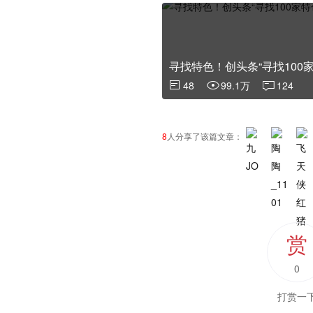
寻找特色！创头条“寻找100
48
99.1万
124
8
人分享了该篇文章：
赏
0
打赏一