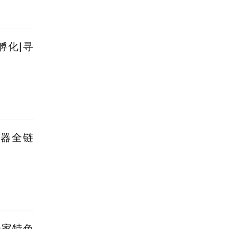
孵化|寻
速器全链
0家特色