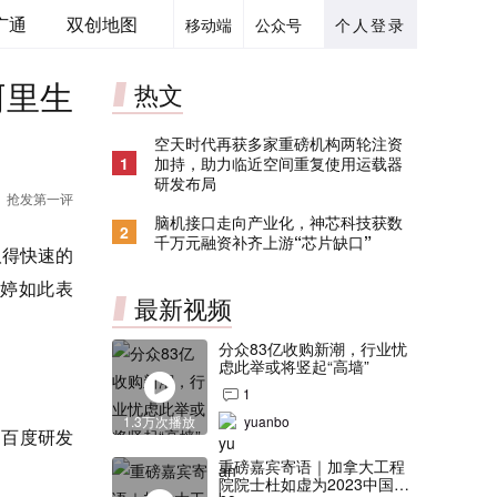
广通
双创地图
移动端
公众号
个人登录
阿里生
热文
空天时代再获多家重磅机构两轮注资
1
加持，助力临近空间重复使用运载器
研发布局
抢发第一评
脑机接口走向产业化，神芯科技获数
2
千万元融资补齐上游“芯片缺口”
取得快速的
婷如此表
最新视频
分众83亿收购新潮，行业忧
虑此举或将竖起“高墙”
1
1.3万次播放
yuanbo
、百度研发
重磅嘉宾寄语｜加拿大工程
院院士杜如虚为2023中国创