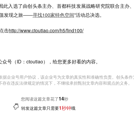
因此入选了由创头条主办、首都科技发展战略研究院联合主办
价值发现之旅——
寻找100家特色空间
”活动总决选。
请点击
http://www.ctoutiao.com/h5/find100/
号（ID：ctoutiao），给您更多好看的内容。
依据企业号用户协议，该企业号为文章的真实性和准确性负责。创头条作
不存在违反法律规定的情况下，不继续承担甄别文章内容和观点的义务。
15
您阅读这篇文章花了
秒
1秒钟
转发这篇文章只需要
哦