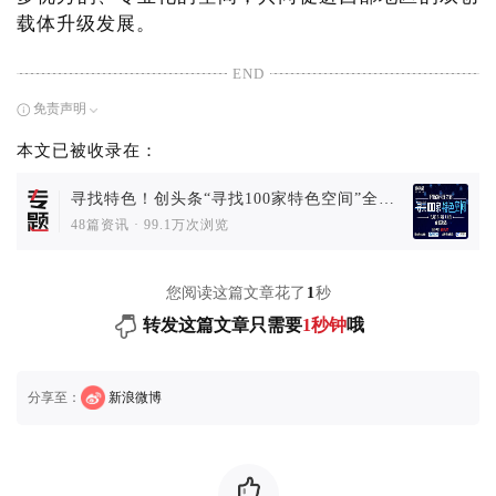
载体升级发展。
END
免责声明
本文已被收录在：
寻找特色！创头条“寻找100家特色空间”全国
决选火热进行中
48篇资讯
·
99.1万次浏览
您阅读这篇文章花了
1
秒
转发这篇文章只需要
1秒钟
哦
分享至：
新浪微博