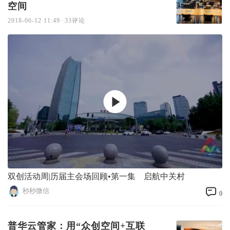
空间
2018-06-12 11:49
·
33评论
双创活动周|历届主会场回顾•第一集 启航中关村
秒秒微信
0
普华云管家：用“众创空间+互联