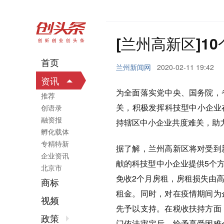
[兰州高新区]1
首页
兰州新闻网
2020-02-11 19:42
资讯
为全面落实党中央、国务院，
推荐
关，积极发挥科技型中小企业在
创语录
融资报
持辖区中小企业共度难关，助
孵化载体
专精特新
据了解，兰州高新区将对受到
企业资讯
献的科技型中小企业提供5个方
北京市
免收2个月房租，房租损失由
商标
租金。同时，对在疫情期间为
视频
先予以支持。在税收扶持方面
政策
门依法审定后，给予享受困难