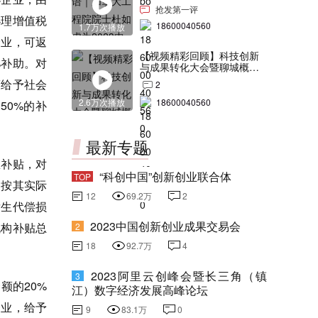
交会打Call！
抢发第一评
办理增值税
18600040560
1.7万次播放
企业，可返
【视频精彩回顾】科技创新
%补助。对
与成果转化大会暨聊城概念
验证中心合作签约仪式
策给予社会
2
2.6万次播放
18600040560
50%的补
最新专题
息补贴，对
“科创中国”创新创业联合体
TOP
，按其实际
12
69.2万
2
发生代偿损
2023中国创新创业成果交易会
机构补贴总
2
18
92.7万
4
2023阿里云创峰会暨长三角（镇
3
额的20%
江）数字经济发展高峰论坛
企业，给予
9
83.1万
0