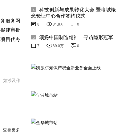
科技创新与成果转化大会 暨聊城概
4
念验证中心合作签约仪式
政务服务网
8
81.8万
0
和报建审批
颂扬中国制造精神，寻访隐形冠军
5
资项目代办
7
69.0万
0
。如涉及作
查看更多