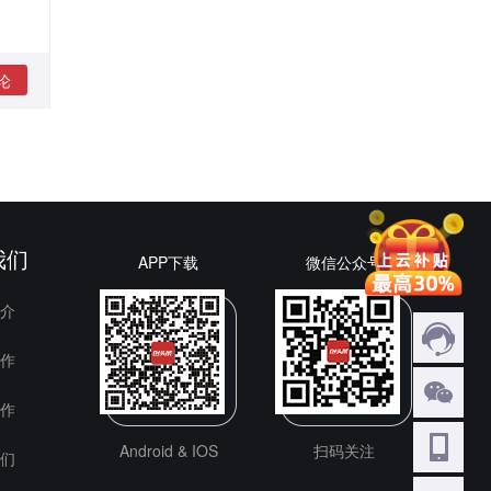
论
我们
APP下载
微信公众号
介
作
作
Android & IOS
扫码关注
们