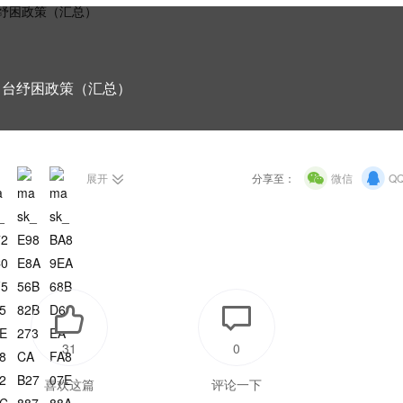
出台纾困政策（汇总）
展开
分享至：
微信
Q
31
0
喜欢这篇
评论一下