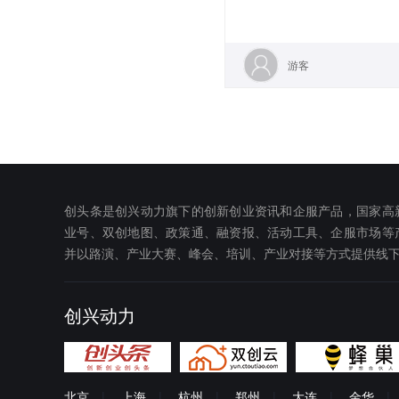
游客
创头条是创兴动力旗下的创新创业资讯和企服产品，国家高
业号、双创地图、政策通、融资报、活动工具、企服市场等
并以路演、产业大赛、峰会、培训、产业对接等方式提供线
创兴动力
北京
|
上海
|
杭州
|
郑州
|
大连
|
金华
|