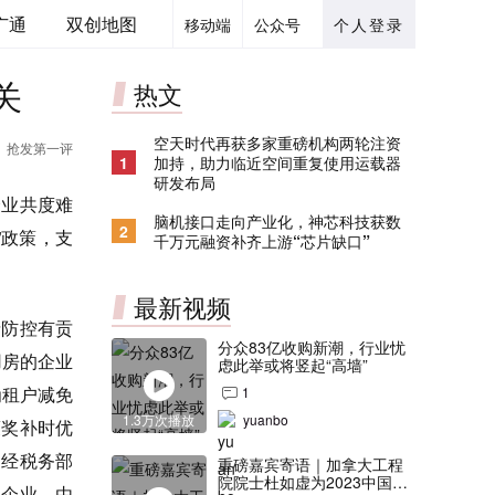
广通
双创地图
移动端
公众号
个人登录
关
热文
空天时代再获多家重磅机构两轮注资
抢发第一评
1
加持，助力临近空间重复使用运载器
研发布局
企业共度难
脑机接口走向产业化，神芯科技获数
2
”政策，支
千万元融资补齐上游“芯片缺口”
最新视频
情防控有贡
分众83亿收购新潮，行业忧
用房的企业
虑此举或将竖起“高墙”
为租户减免
1
1.3万次播放
yuanbo
策奖补时优
，经税务部
重磅嘉宾寄语｜加拿大工程
院院士杜如虚为2023中国创
小企业，由