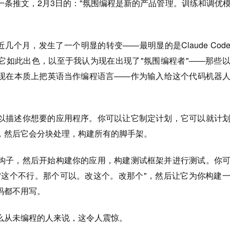
前的一条推文，2月3日的："氛围编程是新的产品管理。训练和调优
最近几个月，发生了一个明显的转变——最明显的是Claude Cod
它如此出色，以至于我认为现在出现了"氛围编程者"——那些
现在本质上把英语当作编程语言——作为输入给这个代码机器
以描述你想要的应用程序。你可以让它制定计划，它可以就计
，然后它会分块处理，构建所有的脚手架。
钩子，然后开始构建你的应用，构建测试框架并进行测试。你
"这个不行。那个可以。改这个。改那个"，然后让它为你构建
码都不用写。
么从未编程的人来说，这令人震惊。