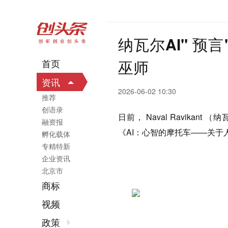
纳瓦尔AI" 
巫师
首页
资讯
2026-06-02 10:30
推荐
创语录
日前， Naval Ravik
融资报
《AI：心智的摩托车——关于
孵化载体
专精特新
企业资讯
北京市
商标
视频
政策