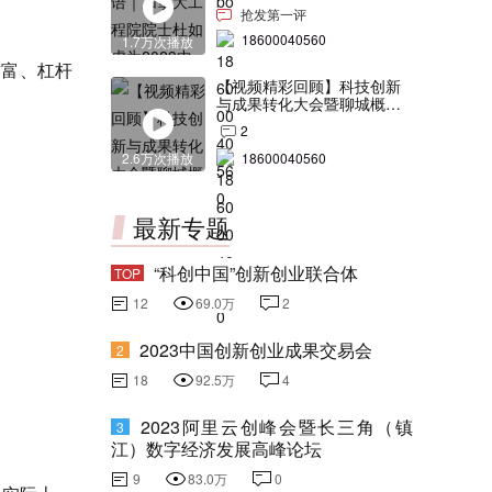
交会打Call！
抢发第一评
18600040560
1.7万次播放
财富、杠杆
【视频精彩回顾】科技创新
与成果转化大会暨聊城概念
验证中心合作签约仪式
2
2.6万次播放
18600040560
最新专题
“科创中国”创新创业联合体
TOP
12
69.0万
2
2023中国创新创业成果交易会
2
18
92.5万
4
2023阿里云创峰会暨长三角（镇
3
江）数字经济发展高峰论坛
9
83.0万
0