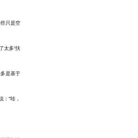
那些只是空
了太多“扶
更多是基于
说："哇，