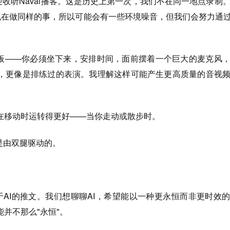
i。欢迎收听Naval播客。这是历史上第一次，我们不在同一地点录制
能也在做同样的事，所以可能会有一些环境噪音，但我们会努力通过
很刻板——你必须坐下来，安排时间，面前摆着一个巨大的麦克风
，更像是排练过的表演。我理解这样可能产生更高质量的音视
大脑在移动时运转得更好——当你走动或散步时。
脑是由双腿驱动的。
al关于AI的推文。我们想聊聊AI，希望能以一种更永恒而非更时效
并不那么"永恒"。