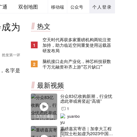
广通
双创地图
移动端
公众号
个人登录
会成为
热文
空天时代再获多家重磅机构两轮注资
1
加持，助力临近空间重复使用运载器
研发布局
抢发第一评
脑机接口走向产业化，神芯科技获数
2
千万元融资补齐上游“芯片缺口”
客，名字是
最新视频
分众83亿收购新潮，行业忧
虑此举或将竖起“高墙”
1
1.3万次播放
yuanbo
重磅嘉宾寄语｜加拿大工程
院院士杜如虚为2023中国创