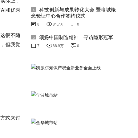
。实际上，
科技创新与成果转化大会 暨聊城概
AI和优秀
4
念验证中心合作签约仪式
8
81.7万
0
，这很不随
颂扬中国制造精神，寻访隐形冠军
5
频，但我觉
7
68.9万
0
的方式来讨