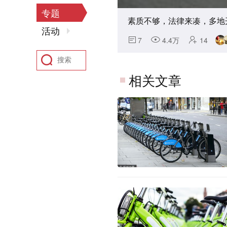
专题
素质不够，法律来凑，多地
活动
7
4.4万
14
相关文章