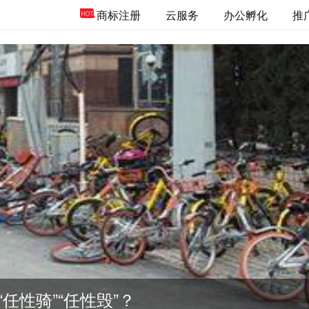
商标注册
云服务
办公孵化
推
任性骑”“任性毁”？