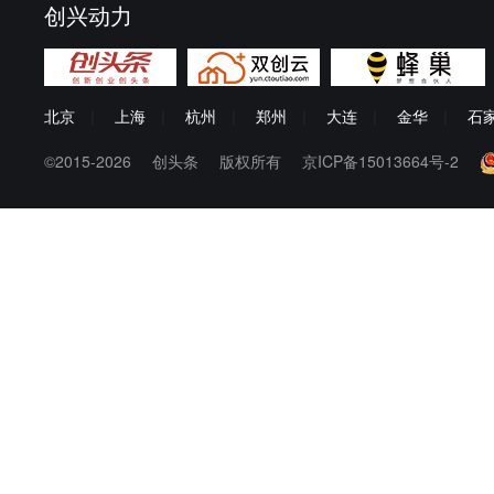
创兴动力
北京
|
上海
|
杭州
|
郑州
|
大连
|
金华
|
石
©2015-2026
创头条
版权所有
京ICP备15013664号-2