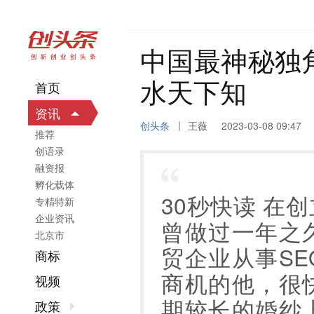
中国最神秘独
水天下知
首页
资讯
|
创头条
王薇
2023-03-08 09:47
推荐
创语录
融资报
孵化载体
30秒快读 在
专精特新
企业资讯
曾做过一年之
北京市
贸企业从事S
商标
商机的他，很
视频
期较长的婚纱
政策