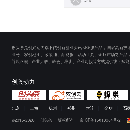
创头条是创兴动力旗下的创新创业资讯和企服产品，国家高新技
业号、双创地图、政策通、融资报、活动工具、企服市场等产品
并以路演、产业大赛、峰会、培训、产业对接等方式提供线下赋能
创兴动力
北京
|
上海
|
杭州
|
郑州
|
大连
|
金华
|
石
©2015-2026
创头条
版权所有
京ICP备15013664号-2