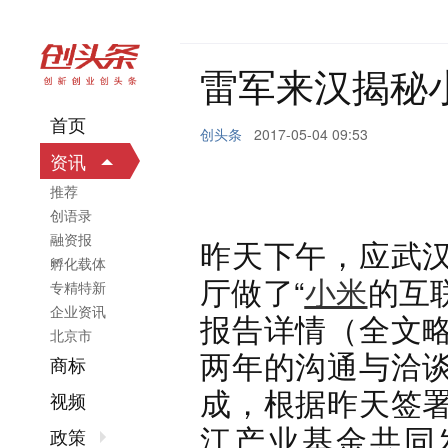
雷军来汉揭秘
首页
创头条
2017-05-04 09:53
资讯
推荐
创语录
融资报
昨天下午，应武
孵化载体
厅做了“
小米
的互
专精特新
企业资讯
报告详情（全文
北京市
两年的沟通与洽
商标
成，根据昨天签
视频
江产业基金共同
政策