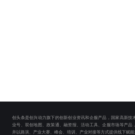
创头条是创兴动力旗下的创新创业资讯和企服产品，国家高新技
业号、双创地图、政策通、融资报、活动工具、企服市场等产品
并以路演、产业大赛、峰会、培训、产业对接等方式提供线下赋能