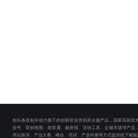
创头条是创兴动力旗下的创新创业资讯和企服产品，国家高新技
业号、双创地图、政策通、融资报、活动工具、企服市场等产品
并以路演、产业大赛、峰会、培训、产业对接等方式提供线下赋能