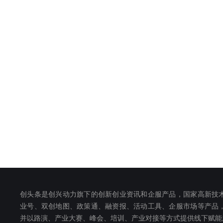
创头条是创兴动力旗下的创新创业资讯和企服产品，国家高新技
业号、双创地图、政策通、融资报、活动工具、企服市场等产品
并以路演、产业大赛、峰会、培训、产业对接等方式提供线下赋能