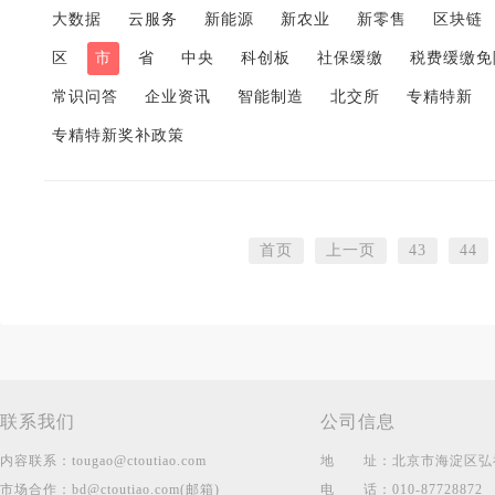
大数据
云服务
新能源
新农业
新零售
区块链
区
市
省
中央
科创板
社保缓缴
税费缓缴免
常识问答
企业资讯
智能制造
北交所
专精特新
专精特新奖补政策
首页
上一页
43
44
联系我们
公司信息
内容联系：
tougao@ctoutiao.com
地
址：
北京市海淀区弘祥
市场合作：
bd@ctoutiao.com(邮箱)
电
话：
010-87728872