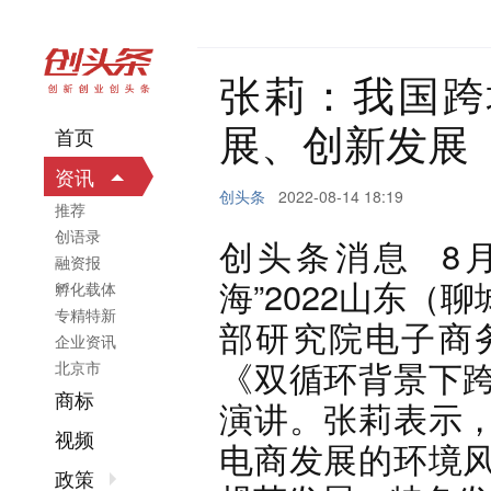
张莉：我国跨
展、创新发展
首页
资讯
创头条
2022-08-14 18:19
推荐
创语录
创头条消息 8
融资报
海”2022山东
孵化载体
专精特新
部研究院电子商
企业资讯
《双循环背景下
北京市
商标
演讲。张莉表示
视频
电商发展的环境
政策