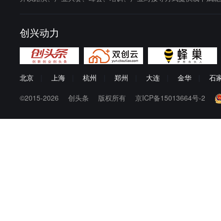
创兴动力
北京
|
上海
|
杭州
|
郑州
|
大连
|
金华
|
石
©2015-2026
创头条
版权所有
京ICP备15013664号-2