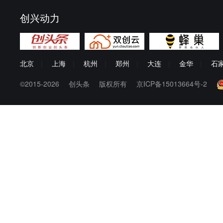
创兴动力
北京
|
上海
|
杭州
|
郑州
|
大连
|
金华
|
石
©2015-2026
创头条
版权所有
京ICP备15013664号-2