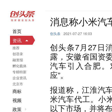
消息称小米汽
首页
创头条
2021-07-27 16:03
资讯
创头条7月27日
推荐
露，安徽省国资
创语录
融资报
汽车引入合肥。
孵化载体
专精特新
应”。
企业资讯
北京市
报道称，江淮汽
商标
米汽车代工。小米
视频
以下市场，并将布
政策