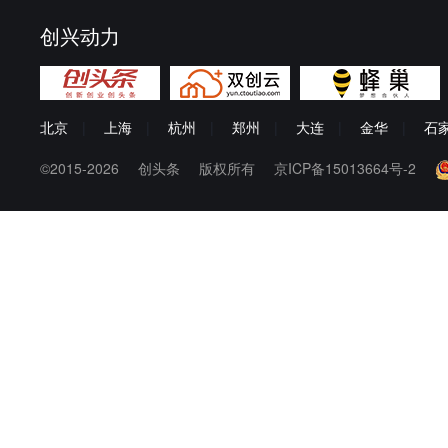
创兴动力
北京
|
上海
|
杭州
|
郑州
|
大连
|
金华
|
石
©2015-2026
创头条
版权所有
京ICP备15013664号-2