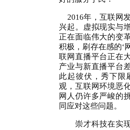
2016年
，
互联网
兴起
。
虚拟现实与
正在面临伟大的变
积极，刷存在感的
‘
联网直播平台正在
产业与新直播平台
此起彼伏，
秀下限
观
，
互联网
环境恶
网人仍
许多严峻的
同应对这些问题。
崇才科技在
实