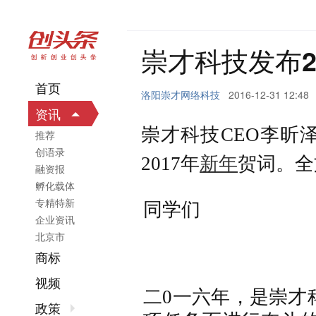
崇才科技发布2
首页
洛阳崇才网络科技
2016-12-31 12:48
资讯
崇才科技
CEO李昕
推荐
创语录
新年
20
17
年
贺词。全
融资报
孵化载体
专精特新
同学们
企业资讯
北京市
商标
视频
二
0
一六
年，是
崇才
政策