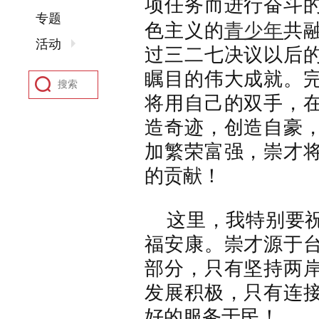
项任务而进行奋斗
专题
青少年
色
主义
的
共
活动
过
三二七决议以后
瞩目的伟大成就。
将用自己的双手，
造奇迹，创造自豪
加繁荣富强，
崇才
的贡献
！
这里，我特别要祝
福安康。
崇才源于
部分，只有坚持两
发展积极，只有连
好的服务于民！