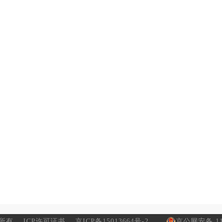
所有
ICP许可证书
京ICP备15013664号-2
京公网安备 110