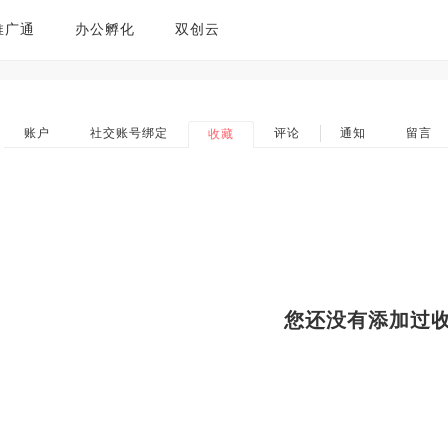
推广通
办公孵化
双创云
账户
社交账号绑定
评论
通知
留言
收藏
您还没有添加过收