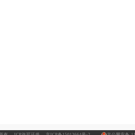
所有
ICP许可证书
京ICP备15013664号-2
京公网安备 110