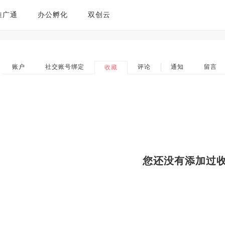
推广通
办公孵化
双创云
账户
社交账号绑定
评论
通知
留言
收藏
您还没有添加过收