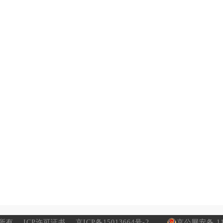
所有
ICP许可证书
京ICP备15013664号-2
京公网安备 110