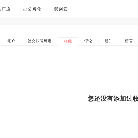
推广通
办公孵化
双创云
账户
社交账号绑定
评论
通知
留言
收藏
您还没有添加过收