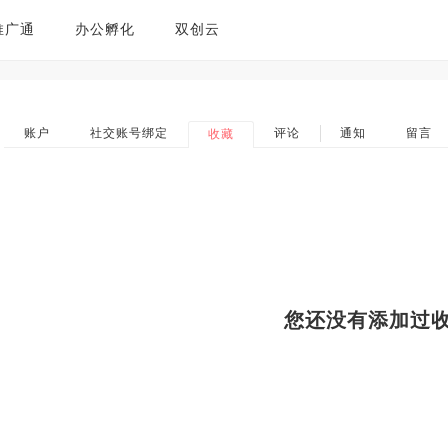
推广通
办公孵化
双创云
账户
社交账号绑定
评论
通知
留言
收藏
您还没有添加过收