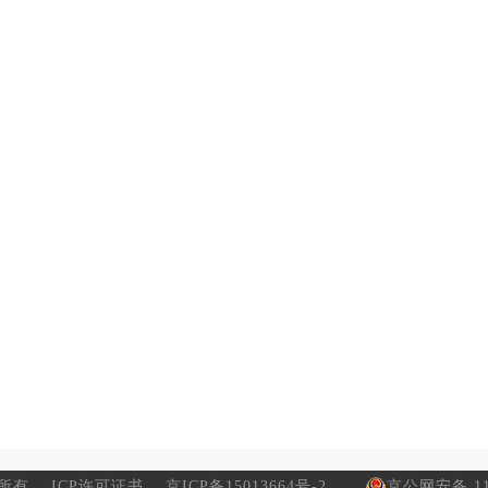
所有
ICP许可证书
京ICP备15013664号-2
京公网安备 110