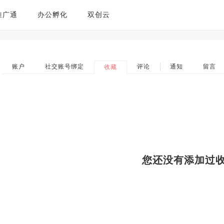
推广通
办公孵化
双创云
账户
社交账号绑定
评论
通知
留言
收藏
您还没有添加过收