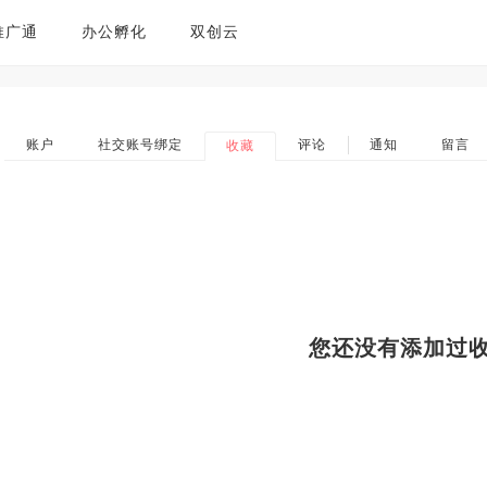
推广通
办公孵化
双创云
账户
社交账号绑定
评论
通知
留言
收藏
您还没有添加过收