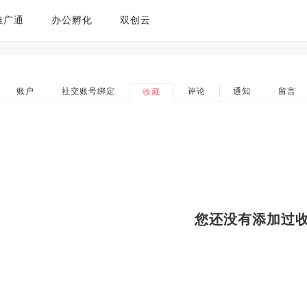
推广通
办公孵化
双创云
账户
社交账号绑定
评论
通知
留言
收藏
您还没有添加过收