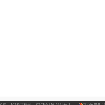
所有
ICP许可证书
京ICP备15013664号-2
京公网安备 110