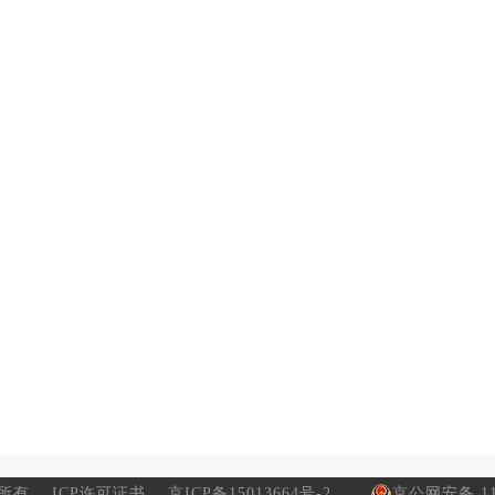
所有
ICP许可证书
京ICP备15013664号-2
京公网安备 110