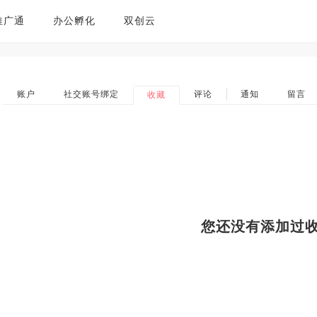
推广通
办公孵化
双创云
账户
社交账号绑定
评论
通知
留言
收藏
您还没有添加过收