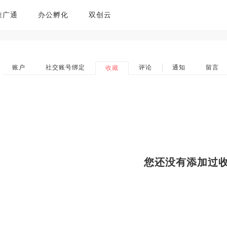
推广通
办公孵化
双创云
账户
社交账号绑定
评论
通知
留言
收藏
您还没有添加过收