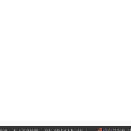
所有
ICP许可证书
京ICP备15013664号-2
京公网安备 110