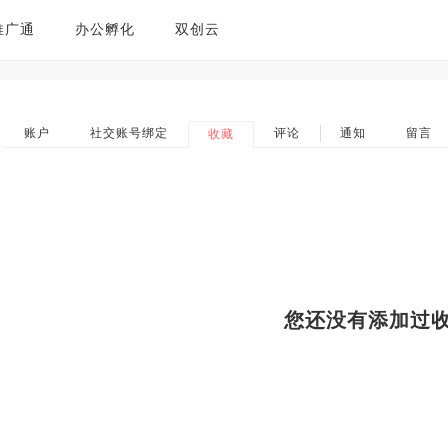
推广通
办公孵化
双创云
账户
社交账号绑定
评论
通知
留言
收藏
您还没有添加过收