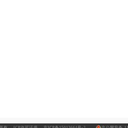
所有
ICP许可证书
京ICP备15013664号-2
京公网安备 110