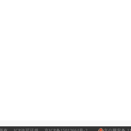
所有
ICP许可证书
京ICP备15013664号-2
京公网安备 110