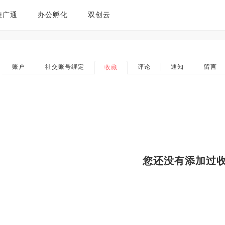
推广通
办公孵化
双创云
账户
社交账号绑定
评论
通知
留言
收藏
您还没有添加过收