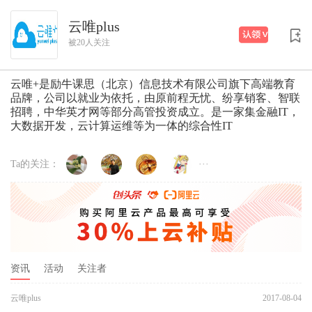
云唯plus
被20人关注
云唯+是励牛课思（北京）信息技术有限公司旗下高端教育
品牌，公司以就业为依托，由原前程无忧、纷享销客、智联
招聘，中华英才网等部分高管投资成立。是一家集金融IT，
大数据开发，云计算运维等为一体的综合性IT
Ta的关注：
···
资讯
活动
关注者
云唯plus
2017-08-04