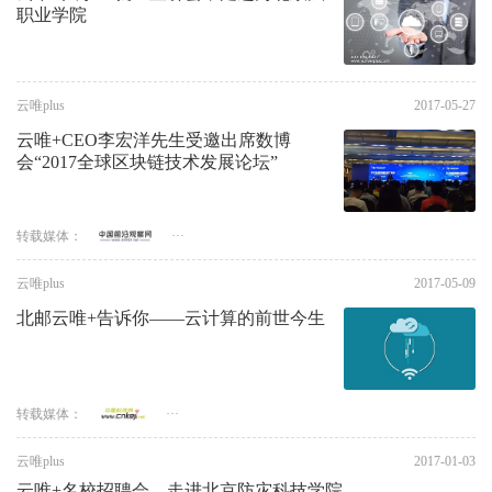
职业学院
云唯plus
2017-05-27
云唯+CEO李宏洋先生受邀出席数博
会“2017全球区块链技术发展论坛”
转载媒体：
···
云唯plus
2017-05-09
北邮云唯+告诉你——云计算的前世今生
转载媒体：
···
云唯plus
2017-01-03
云唯+名校招聘会，走进北京防灾科技学院