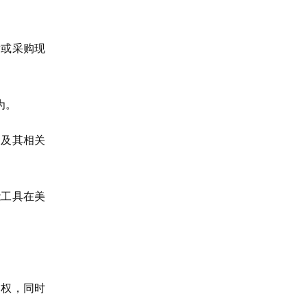
发或采购现
为。
力及其相关
。
能工具在美
侵权，同时