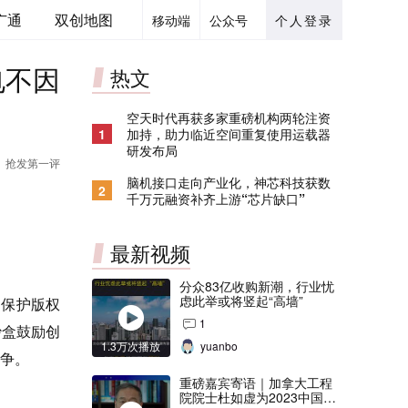
广通
双创地图
移动端
公众号
个人登录
电不因
热文
空天时代再获多家重磅机构两轮注资
1
加持，助力临近空间重复使用运载器
研发布局
抢发第一评
脑机接口走向产业化，神芯科技获数
2
千万元融资补齐上游“芯片缺口”
最新视频
分众83亿收购新潮，行业忧
虑此举或将竖起“高墙”
，保护版权
1
沙盒鼓励创
1.3万次播放
yuanbo
竞争。
重磅嘉宾寄语｜加拿大工程
院院士杜如虚为2023中国创