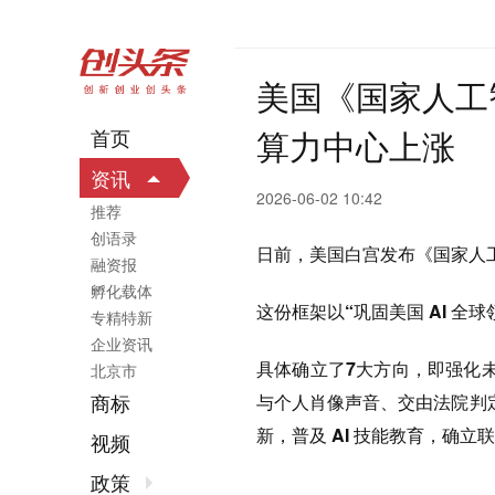
美国《国家人工
算力中心上涨
首页
资讯
2026-06-02 10:42
推荐
创语录
日前，美国白宫发布《国家人
融资报
孵化载体
这份框架以
“巩固美国 AI 全球
专精特新
企业资讯
具体确立了7大方向，即强化未
北京市
商标
与个人肖像声音、交由法院判定
新，普及 AI 技能教育，确
视频
政策