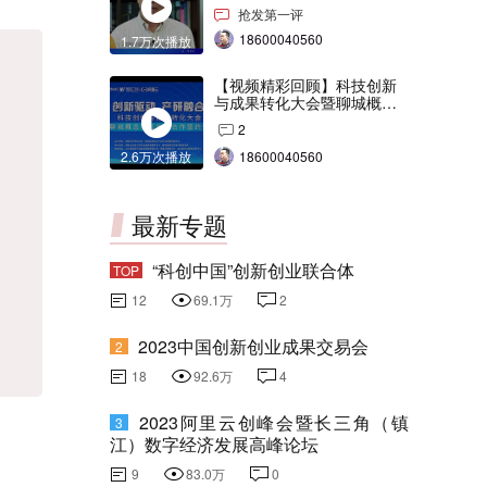
交会打Call！
抢发第一评
18600040560
1.7万次播放
【视频精彩回顾】科技创新
与成果转化大会暨聊城概念
验证中心合作签约仪式
2
2.6万次播放
18600040560
最新专题
“科创中国”创新创业联合体
TOP
12
69.1万
2
2023中国创新创业成果交易会
2
18
92.6万
4
2023阿里云创峰会暨长三角（镇
3
江）数字经济发展高峰论坛
9
83.0万
0