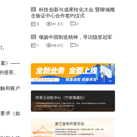
科技创新与成果转化大会 暨聊城概
4
念验证中心合作签约仪式
8
81.8万
0
颂扬中国制造精神，寻访隐形冠军
5
7
68.9万
0
力。
法案》——
的侵害。
接触和账户
证要求（如