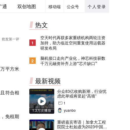
广通
双创地图
移动端
公众号
个人登录
热文
空天时代再获多家重磅机构两轮注资
抢发第一评
1
加持，助力临近空间重复使用运载器
研发布局
脑机接口走向产业化，神芯科技获数
2
千万元融资补齐上游“芯片缺口”
0万平方米
最新视频
分众83亿收购新潮，行业忧
选且符合相
虑此举或将竖起“高墙”
1
1.3万次播放
yuanbo
驻，免租期
重磅嘉宾寄语｜加拿大工程
院院士杜如虚为2023中国创