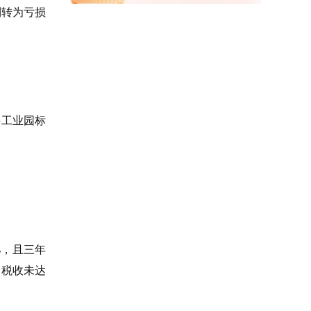
利转为亏损
兴工业园标
%，且三年
、税收未达