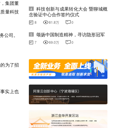
时，集团董
科技创新与成果转化大会 暨聊城概
4
高质量科技
念验证中心合作签约仪式
8
81.8万
0
颂扬中国制造精神，寻访隐形冠军
服务公司。
5
7
69.0万
0
单的为了招
。事实上也