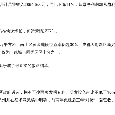
司合计营业收入2854.5亿元，同比下降11%，归母净利润却从盈
仍在快速增长，但运营情况不佳。
0万平方米，南山区黄金地段空置率仍超30%；成都天府新区新
/月，仅为一线城市同类园区十分之一。
”似乎成了最直接的救命稻草。
区政府遴选，拥有至少两项发明专利、研发投入占比不低于10
杭州则在征求意见稿中明确，前两年免租后三年“对赌”，若营收