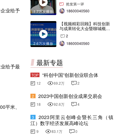
交会打Call！
抢发第一评
件企业给予
18600040560
1.7万次播放
【视频精彩回顾】科技创新
与成果转化大会暨聊城概念
验证中心合作签约仪式
2
2.6万次播放
18600040560
最新专题
企业给予最
“科创中国”创新创业联合体
TOP
12
69.2万
2
2023中国创新创业成果交易会
2
18
92.6万
4
00平米、
2023阿里云创峰会暨长三角（镇
3
江）数字经济发展高峰论坛
9
83.1万
0