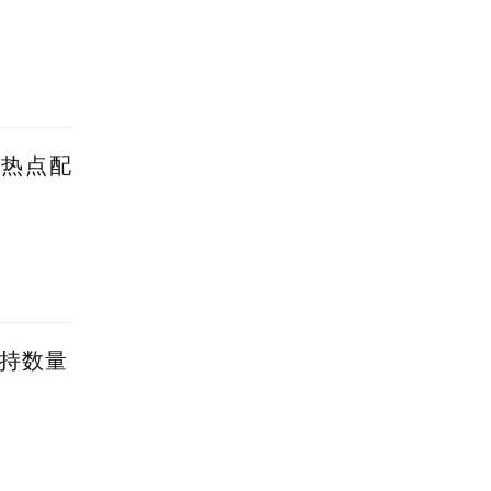
蹭热点配
减持数量