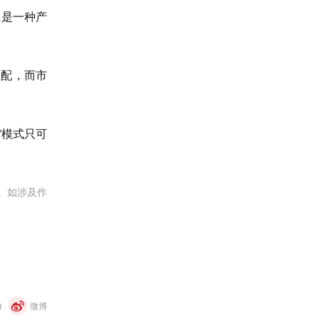
只是一种产
匹配，而市
”模式只可
。如涉及作
Q
微博