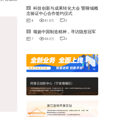
科技创新与成果转化大会 暨聊城概
4
念验证中心合作签约仪式
8
81.9万
0
颂扬中国制造精神，寻访隐形冠军
5
7
69.0万
0