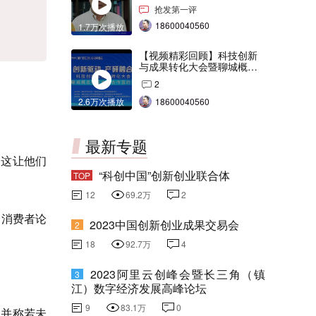
交会打Call！
抢发第一评
18600040560
1.7万次播放
【视频精彩回顾】科技创新
与成果转化大会暨聊城概念
验证中心合作签约仪式
2
。
2.6万次播放
18600040560
最新专题
，这让他们
“科创中国”创新创业联合体
TOP
12
69.2万
2
和消费者论
2023中国创新创业成果交易会
2
18
92.7万
4
2023阿里云创峰会暨长三角（镇
3
江）数字经济发展高峰论坛
9
83.1万
0
，并称若未