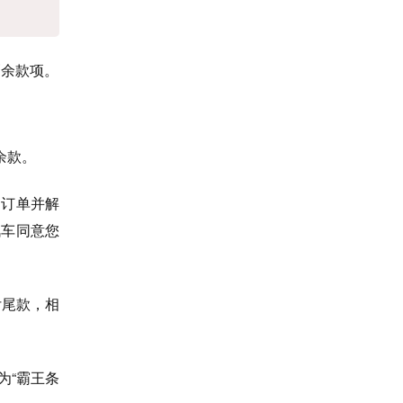
剩余款项。
余款。
消订单并解
汽车同意您
付尾款，相
为“霸王条