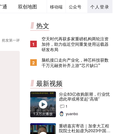
广通
双创地图
移动端
公众号
个人登录
热文
空天时代再获多家重磅机构两轮注资
抢发第一评
1
加持，助力临近空间重复使用运载器
研发布局
脑机接口走向产业化，神芯科技获数
2
千万元融资补齐上游“芯片缺口”
最新视频
分众83亿收购新潮，行业忧
虑此举或将竖起“高墙”
1
1.3万次播放
yuanbo
重磅嘉宾寄语｜加拿大工程
院院士杜如虚为2023中国创