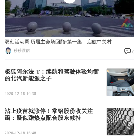
双创活动周|历届主会场回顾•第一集 启航中关村
秒秒微信
0
极狐阿尔法 T：续航和驾驶体验均衡
的北汽新能源之子
2020-12-18 16:38
沾上疫苗就涨停！常铝股份收关注
函：疑似蹭热点配合股东减持
2020-12-18 16:48