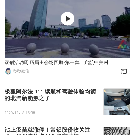
双创活动周|历届主会场回顾•第一集 启航中关村
秒秒微信
0
极狐阿尔法 T：续航和驾驶体验均衡
的北汽新能源之子
2020-12-18 16:38
沾上疫苗就涨停！常铝股份收关注